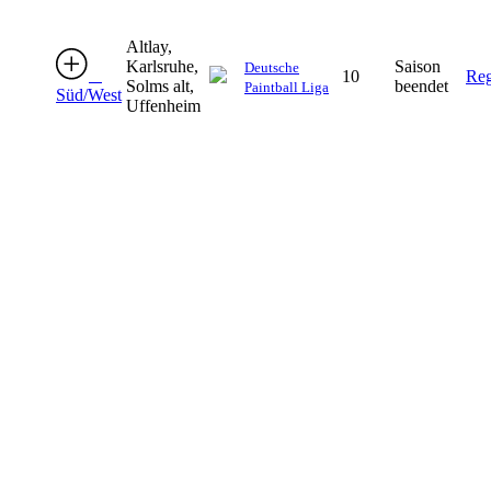
Altlay,
Karlsruhe,
Saison
Deutsche
10
Reg
Solms alt,
beendet
Paintball Liga
Süd/West
Uffenheim