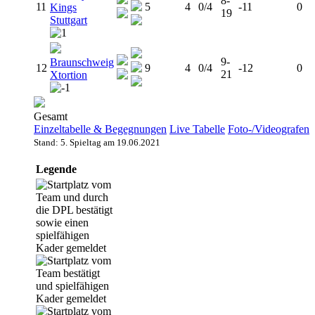
8-
11
5
4
0/4
-11
0
Kings
19
Stuttgart
9-
Braunschweig
12
9
4
0/4
-12
0
21
Xtortion
Gesamt
Einzeltabelle & Begegnungen
Live Tabelle
Foto-/Videografen
Stand: 5. Spieltag am 19.06.2021
Legende