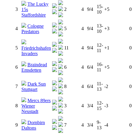
The Lucky
15-
3
2
4
9/4
+5
0
15s
10
Staffordshire
13-
Cologne
4
5
4
9/4
+3
0
10
Predators
12-
5
11
4
9/4
+1
0
Friedrichshafen
11
Invaders
16-
Braindead
6
6
4
6/4
+5
0
11
Emsdetten
11-
Dark Sun
7
8
4
6/4
-2
0
13
Stuttgart
Mercs 89ers
12-
8
3
4
3/4
-3
0
Wiener
15
Neustadt
9-
Dornbirn
9
7
4
3/4
-4
0
13
Daltons