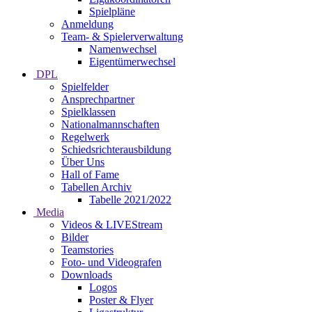
Spielpläne
Anmeldung
Team- & Spielerverwaltung
Namenwechsel
Eigentümerwechsel
DPL
Spielfelder
Ansprechpartner
Spielklassen
Nationalmannschaften
Regelwerk
Schiedsrichterausbildung
Über Uns
Hall of Fame
Tabellen Archiv
Tabelle 2021/2022
Media
Videos & LIVEStream
Bilder
Teamstories
Foto- und Videografen
Downloads
Logos
Poster & Flyer