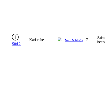
Sais
Karlsruhe
7
Sven Schlager
been
Süd 2