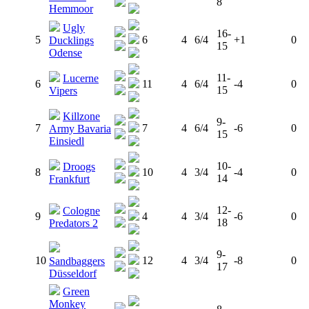
8
Hemmoor
Ugly
16-
5
6
4
6/4
+1
0
Ducklings
15
Odense
11-
Lucerne
6
11
4
6/4
-4
0
15
Vipers
Killzone
9-
7
7
4
6/4
-6
0
Army Bavaria
15
Einsiedl
10-
Droogs
8
10
4
3/4
-4
0
14
Frankfurt
12-
Cologne
9
4
4
3/4
-6
0
18
Predators 2
9-
10
12
4
3/4
-8
0
Sandbaggers
17
Düsseldorf
Green
Monkey