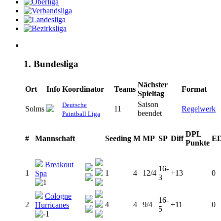
1. Bundesliga
Nächster
Ort
Info
Koordinator
Teams
Format
Spieltag
Saison
Deutsche
Solms
11
Regelwerk
beendet
Paintball Liga
DPL
#
Mannschaft
Seeding
M
MP
SP
Diff
E
Punkte
Breakout
16-
1
1
4
12/4
+13
0
Spa
3
Cologne
16-
2
4
4
9/4
+11
0
Hurricanes
5