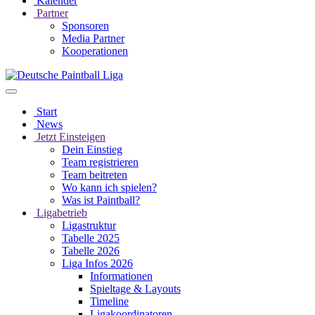
Kalender
Partner
Sponsoren
Media Partner
Kooperationen
Start
News
Jetzt Einsteigen
Dein Einstieg
Team registrieren
Team beitreten
Wo kann ich spielen?
Was ist Paintball?
Ligabetrieb
Ligastruktur
Tabelle 2025
Tabelle 2026
Liga Infos 2026
Informationen
Spieltage & Layouts
Timeline
Ligakoordinatoren