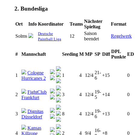
2. Bundesliga
Nächster
Ort
Info
Koordinator
Teams
Format
Spieltag
Saison
Deutsche
Solms
12
Regelwerk
beendet
Paintball Liga
DPL
#
Mannschaft
Seeding
M
MP
SP
Diff
ED
Punkte
21-
Cologne
1
1
4
12/4
+15
0
6
Hurricanes 2
19-
FightClub
2
3
4
12/4
+14
0
5
Frankfurt
19-
Dignitas
3
8
4
12/4
+13
0
6
Düsseldorf
Kansas
16-
4
2
4
9/4
+8
0
Killzone