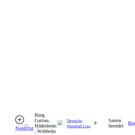
Burg,
Garzau,
Saison
Deutsche
9
Reg
Hildesheim
beendet
Paintball Liga
Nord/Ost
, Wöbbelin