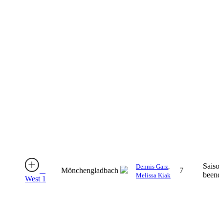
Sais
Dennis Garz
,
Mönchengladbach
7
been
Melissa Kiak
West 1