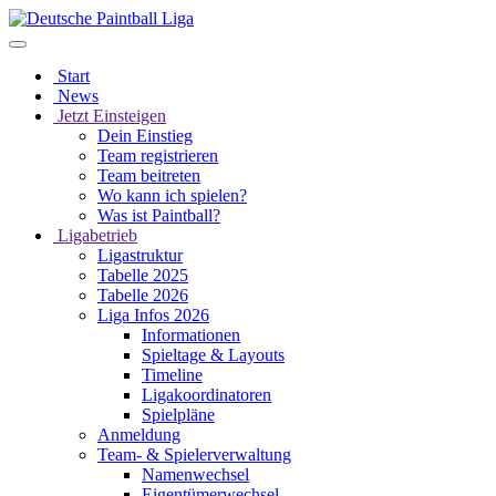
Start
News
Jetzt Einsteigen
Dein Einstieg
Team registrieren
Team beitreten
Wo kann ich spielen?
Was ist Paintball?
Ligabetrieb
Ligastruktur
Tabelle 2025
Tabelle 2026
Liga Infos 2026
Informationen
Spieltage & Layouts
Timeline
Ligakoordinatoren
Spielpläne
Anmeldung
Team- & Spielerverwaltung
Namenwechsel
Eigentümerwechsel