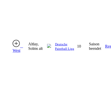
Altlay,
Saison
Deutsche
10
Reg
Solms alt
beendet
Paintball Liga
West