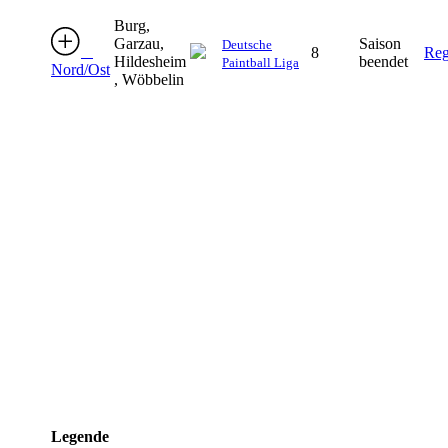
Burg,
Garzau,
Saison
Deutsche
8
Reg
Hildesheim
beendet
Paintball Liga
Nord/Ost
, Wöbbelin
Legende