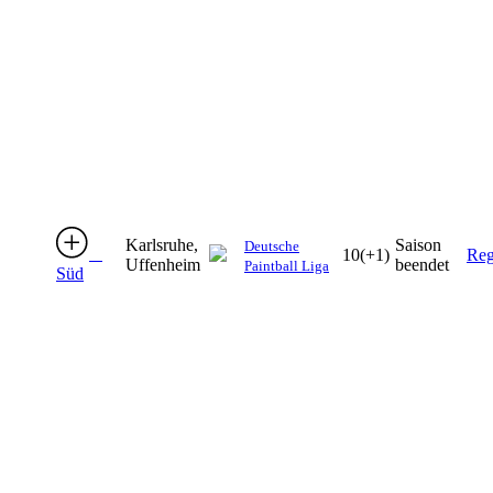
Karlsruhe,
Saison
Deutsche
10(+1)
Reg
Uffenheim
beendet
Paintball Liga
Süd