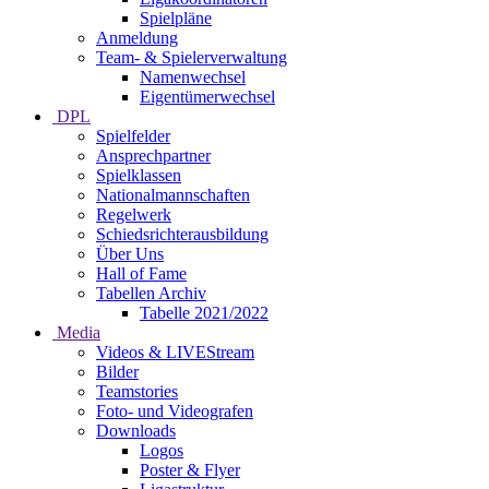
Spielpläne
Anmeldung
Team- & Spielerverwaltung
Namenwechsel
Eigentümerwechsel
DPL
Spielfelder
Ansprechpartner
Spielklassen
Nationalmannschaften
Regelwerk
Schiedsrichterausbildung
Über Uns
Hall of Fame
Tabellen Archiv
Tabelle 2021/2022
Media
Videos & LIVEStream
Bilder
Teamstories
Foto- und Videografen
Downloads
Logos
Poster & Flyer