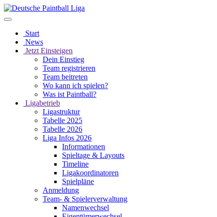
Start
News
Jetzt Einsteigen
Dein Einstieg
Team registrieren
Team beitreten
Wo kann ich spielen?
Was ist Paintball?
Ligabetrieb
Ligastruktur
Tabelle 2025
Tabelle 2026
Liga Infos 2026
Informationen
Spieltage & Layouts
Timeline
Ligakoordinatoren
Spielpläne
Anmeldung
Team- & Spielerverwaltung
Namenwechsel
Eigentümerwechsel