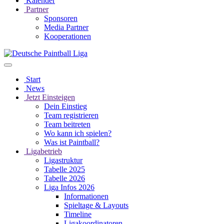
Kalender
Partner
Sponsoren
Media Partner
Kooperationen
Start
News
Jetzt Einsteigen
Dein Einstieg
Team registrieren
Team beitreten
Wo kann ich spielen?
Was ist Paintball?
Ligabetrieb
Ligastruktur
Tabelle 2025
Tabelle 2026
Liga Infos 2026
Informationen
Spieltage & Layouts
Timeline
Ligakoordinatoren