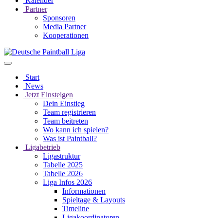
Kalender
Partner
Sponsoren
Media Partner
Kooperationen
Start
News
Jetzt Einsteigen
Dein Einstieg
Team registrieren
Team beitreten
Wo kann ich spielen?
Was ist Paintball?
Ligabetrieb
Ligastruktur
Tabelle 2025
Tabelle 2026
Liga Infos 2026
Informationen
Spieltage & Layouts
Timeline
Ligakoordinatoren