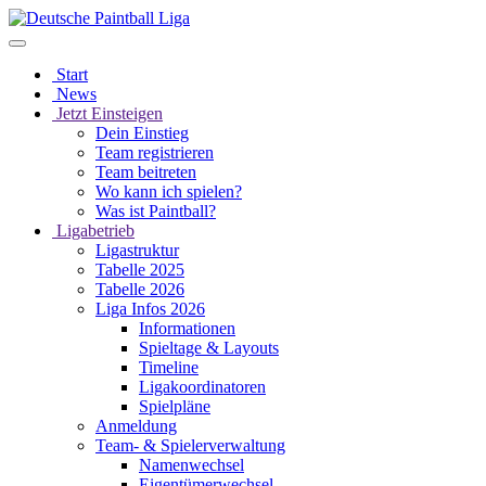
Start
News
Jetzt Einsteigen
Dein Einstieg
Team registrieren
Team beitreten
Wo kann ich spielen?
Was ist Paintball?
Ligabetrieb
Ligastruktur
Tabelle 2025
Tabelle 2026
Liga Infos 2026
Informationen
Spieltage & Layouts
Timeline
Ligakoordinatoren
Spielpläne
Anmeldung
Team- & Spielerverwaltung
Namenwechsel
Eigentümerwechsel