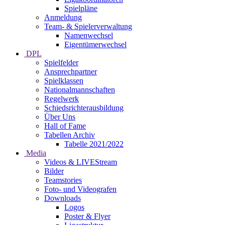
Spielpläne
Anmeldung
Team- & Spielerverwaltung
Namenwechsel
Eigentümerwechsel
DPL
Spielfelder
Ansprechpartner
Spielklassen
Nationalmannschaften
Regelwerk
Schiedsrichterausbildung
Über Uns
Hall of Fame
Tabellen Archiv
Tabelle 2021/2022
Media
Videos & LIVEStream
Bilder
Teamstories
Foto- und Videografen
Downloads
Logos
Poster & Flyer