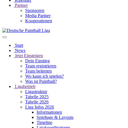
Kalender
Partner
Sponsoren
Media Partner
Kooperationen
Start
News
Jetzt Einsteigen
Dein Einstieg
Team registrieren
Team beitreten
Wo kann ich spielen?
Was ist Paintball?
Ligabetrieb
Ligastruktur
Tabelle 2025
Tabelle 2026
Liga Infos 2026
Informationen
Spieltage & Layouts
Timeline
Ligakoordinatoren