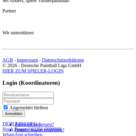
Sei Anders, spiele Turnierpaintball!
Partner
Wir unterstützen
AGB
-
Impressum
-
Datenschutzerklärung
© 2026 - Deutsche Paintball Liga GmbH
HIER ZUM SPIELER-LOGIN
Login (Koordinatoren)
Angemeldet bleiben
Anmelden
DEIN EINSTIEG
!
Passwort vergessen?
Noch Fragen? 02256 6699888
Benutzername vergessen?
WhatsApp schreiben