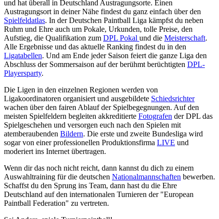
und hat überall in Deutschland Austragungsorte. Einen
Austragungsort in deiner Nähe findest du ganz einfach über den
Spielfeldatlas
. In der Deutschen Paintball Liga kämpfst du neben
Ruhm und Ehre auch um Pokale, Urkunden, tolle Preise, den
Aufstieg, die Qualifikation zum
DPL Pokal
und die
Meisterschaft
.
Alle Ergebnisse und das aktuelle Ranking findest du in den
Ligatabellen
. Und am Ende jeder Saison feiert die ganze Liga den
Abschluss der Sommersaison auf der berühmt berüchtigten
DPL-
Playersparty
.
Die Ligen in den einzelnen Regionen werden von
Ligakoordinatoren organisiert und ausgebildete
Schiedsrichter
wachen über den fairen Ablauf der Spielbegegnungen. Auf den
meisten Spielfeldern begleiten akkreditierte
Fotografen
der DPL das
Spielgeschehen und versorgen euch nach den Spielen mit
atemberaubenden
Bildern
. Die erste und zweite Bundesliga wird
sogar von einer professionellen Produktionsfirma
LIVE
und
moderiert ins Internet übertragen.
Wenn dir das noch nicht reicht, dann kannst du dich zu einem
Auswahltraining für die deutschen
Nationalmannschaften
bewerben.
Schaffst du den Sprung ins Team, dann hast du die Ehre
Deutschland auf den internationalen Turnieren der "European
Paintball Federation" zu vertreten.