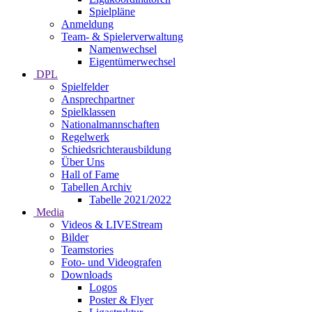
Spielpläne
Anmeldung
Team- & Spielerverwaltung
Namenwechsel
Eigentümerwechsel
DPL
Spielfelder
Ansprechpartner
Spielklassen
Nationalmannschaften
Regelwerk
Schiedsrichterausbildung
Über Uns
Hall of Fame
Tabellen Archiv
Tabelle 2021/2022
Media
Videos & LIVEStream
Bilder
Teamstories
Foto- und Videografen
Downloads
Logos
Poster & Flyer