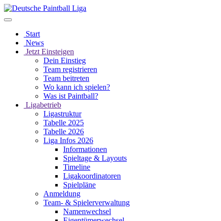
Start
News
Jetzt Einsteigen
Dein Einstieg
Team registrieren
Team beitreten
Wo kann ich spielen?
Was ist Paintball?
Ligabetrieb
Ligastruktur
Tabelle 2025
Tabelle 2026
Liga Infos 2026
Informationen
Spieltage & Layouts
Timeline
Ligakoordinatoren
Spielpläne
Anmeldung
Team- & Spielerverwaltung
Namenwechsel
Eigentümerwechsel