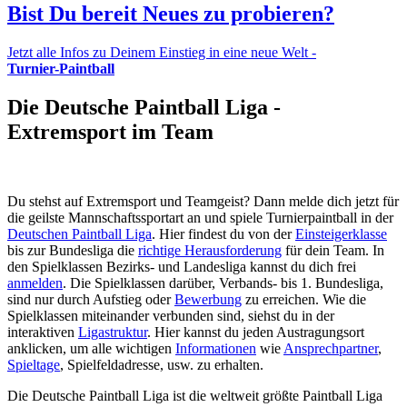
Bist Du bereit Neues zu probieren?
Jetzt alle Infos zu Deinem Einstieg in eine neue Welt -
Turnier-Paintball
Die Deutsche Paintball Liga -
Extremsport im Team
Du stehst auf Extremsport und Teamgeist? Dann melde dich jetzt für
die geilste Mannschaftssportart an und spiele Turnierpaintball in der
Deutschen Paintball Liga
. Hier findest du von der
Einsteigerklasse
bis zur Bundesliga die
richtige Herausforderung
für dein Team. In
den Spielklassen Bezirks- und Landesliga kannst du dich frei
anmelden
. Die Spielklassen darüber, Verbands- bis 1. Bundesliga,
sind nur durch Aufstieg oder
Bewerbung
zu erreichen. Wie die
Spielklassen miteinander verbunden sind, siehst du in der
interaktiven
Ligastruktur
. Hier kannst du jeden Austragungsort
anklicken, um alle wichtigen
Informationen
wie
Ansprechpartner
,
Spieltage
, Spielfeldadresse, usw. zu erhalten.
Die Deutsche Paintball Liga ist die weltweit größte Paintball Liga