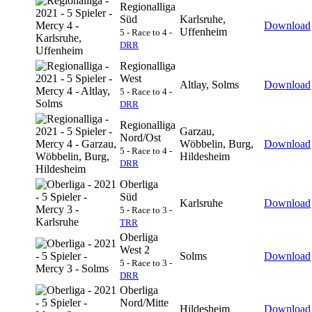
Regionalliga
Süd
Karlsruhe,
Download
Uffenheim
5 - Race to 4 -
DRR
Regionalliga
West
Altlay, Solms
Download
5 - Race to 4 -
DRR
Regionalliga
Garzau,
Nord/Ost
Wöbbelin, Burg,
Download
5 - Race to 4 -
Hildesheim
DRR
Oberliga
Süd
Karlsruhe
Download
5 - Race to 3 -
TRR
Oberliga
West 2
Solms
Download
5 - Race to 3 -
DRR
Oberliga
Nord/Mitte
Hildesheim
Download