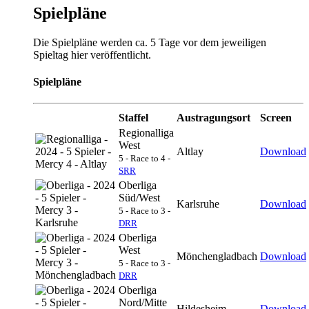
Spielpläne
Die Spielpläne werden ca. 5 Tage vor dem jeweiligen
Spieltag hier veröffentlicht.
Spielpläne
Staffel
Austragungsort
Screen
Regionalliga
West
Altlay
Download
5 - Race to 4 -
SRR
Oberliga
Süd/West
Karlsruhe
Download
5 - Race to 3 -
DRR
Oberliga
West
Mönchengladbach
Download
5 - Race to 3 -
DRR
Oberliga
Nord/Mitte
Hildesheim
Download