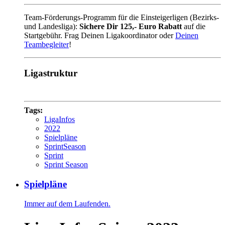
Team-Förderungs-Programm für die Einsteigerligen (Bezirks-
und Landesliga):
Sichere Dir 125,- Euro Rabatt
auf die
Startgebühr. Frag Deinen Ligakoordinator oder
Deinen
Teambegleiter
!
Ligastruktur
Tags:
LigaInfos
2022
Spielpläne
SprintSeason
Sprint
Sprint Season
Spielpläne
Immer auf dem Laufenden.