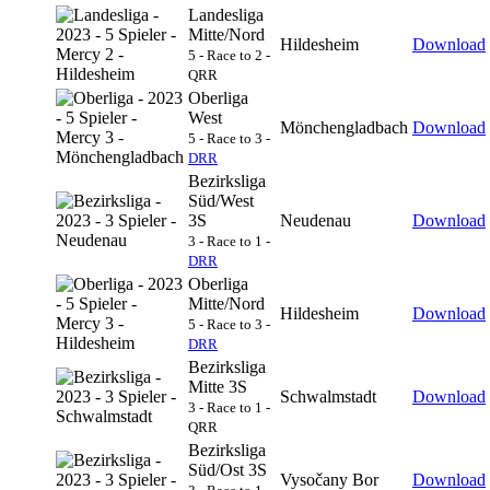
Landesliga
Mitte/Nord
Hildesheim
Download
5 - Race to 2 -
QRR
Oberliga
West
Mönchengladbach
Download
5 - Race to 3 -
DRR
Bezirksliga
Süd/West
3S
Neudenau
Download
3 - Race to 1 -
DRR
Oberliga
Mitte/Nord
Hildesheim
Download
5 - Race to 3 -
DRR
Bezirksliga
Mitte 3S
Schwalmstadt
Download
3 - Race to 1 -
QRR
Bezirksliga
Süd/Ost 3S
Vysočany Bor
Download