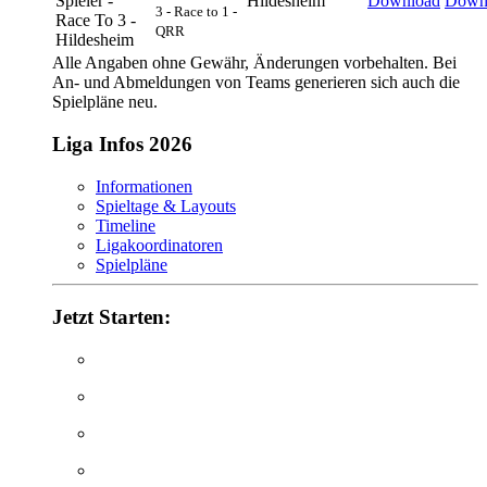
Hildesheim
Download
Down
3 - Race to 1 -
QRR
Alle Angaben ohne Gewähr, Änderungen vorbehalten. Bei
An- und Abmeldungen von Teams generieren sich auch die
Spielpläne neu.
Liga Infos 2026
Informationen
Spieltage & Layouts
Timeline
Ligakoordinatoren
Spielpläne
Jetzt Starten: