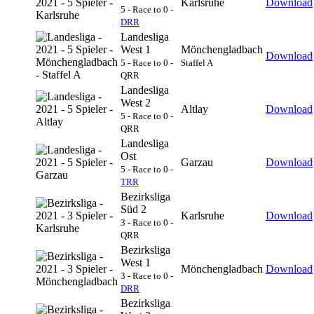
Karlsruhe
Download
5 - Race to 0 -
DRR
Landesliga
West 1
Mönchengladbach
Download
5 - Race to 0 -
Staffel A
QRR
Landesliga
West 2
Altlay
Download
5 - Race to 0 -
QRR
Landesliga
Ost
Garzau
Download
5 - Race to 0 -
TRR
Bezirksliga
Süd 2
Karlsruhe
Download
3 - Race to 0 -
QRR
Bezirksliga
West 1
Mönchengladbach
Download
3 - Race to 0 -
DRR
Bezirksliga