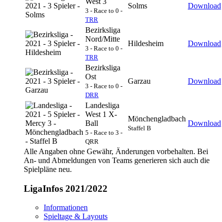
West 3
Solms
Download
3 - Race to 0 -
TRR
Bezirksliga
Nord/Mitte
Hildesheim
Download
3 - Race to 0 -
TRR
Bezirksliga
Ost
Garzau
Download
3 - Race to 0 -
DRR
Landesliga
West 1 X-
Mönchengladbach
Ball
Download
Staffel B
5 - Race to 3 -
QRR
Alle Angaben ohne Gewähr, Änderungen vorbehalten. Bei
An- und Abmeldungen von Teams generieren sich auch die
Spielpläne neu.
LigaInfos 2021/2022
Informationen
Spieltage & Layouts