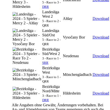
5 - Race to 3 -
DRR
Landesliga
West 2
Altlay
Download
5 - Race to 2 -
QRR
Landesliga
Süd/Ost
Vysočany Bor
Download
5 - Race to 2 -
QRR
Bezirksliga
Süd/West 2
Neudenau
Download
3 - Race to 1 -
SRR
Bezirksliga
West
Mönchengladbach
Download
3 - Race to 1 -
QRR
Bezirksliga
Nord/Mitte
Hildesheim
Download
3 - Race to 1 -
DRR
Alle Angaben ohne Gewähr, Änderungen vorbehalten. Bei
An- und Abmeldungen von Teams generieren sich auch die