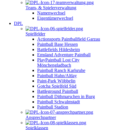
Team- & Spielerverwaltung
Namenwechsel
Eigentümerwechsel
DPL
Spielfelder
Actionsports Paintballfield Garzau
Paintball Base Hessen
Battlefields Hildesheim
Emsland Adventure Paintball
PlayPaintball Lost City
Mönchengladbach
Paintball Ranch Karlsruhe
Paintball Hahn/Altlay
Paint-Park Wöbbelin
Gotcha Spielfeld Süd
Battleground Paintball
Paintball Dithmarschen in Burg
Paintball Schwalmstadt
Paintball Stadion
Ansprechpartner
Spielklassen