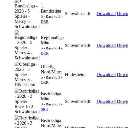
1.
Bundesliga
Schwalmstadt
Download
Down
5 - Race to 5 -
DRR
Regionalliga
Mitte
Schwalmstadt
Download
Down
5 - Race to 4 -
DRR
Oberliga
Nord/Mitte
Hildesheim
Download
Down
5 - Race to 3 -
QRR
Bezirksliga
Mitte
Schwalmstadt
Download
Down
3 - Race to 1 -
SRR
Bezirksliga
Nord/Mitte