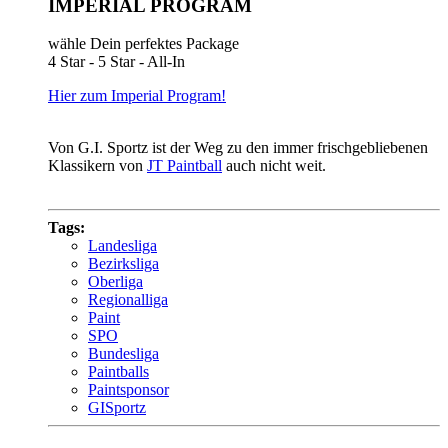
IMPERIAL PROGRAM
wähle Dein perfektes Package
4 Star - 5 Star - All-In
Hier zum Imperial Program!
Von G.I. Sportz ist der Weg zu den immer frischgebliebenen
Klassikern von
JT Paintball
auch nicht weit.
Tags:
Landesliga
Bezirksliga
Oberliga
Regionalliga
Paint
SPO
Bundesliga
Paintballs
Paintsponsor
GISportz