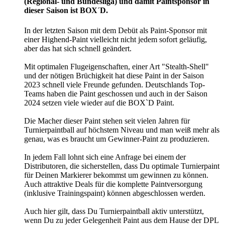
(Regional- und Bundesliga) und damit Paintsponsor in
dieser Saison ist BOX´D.
In der letzten Saison mit dem Debüt als Paint-Sponsor mit
einer Highend-Paint vielleicht nicht jedem sofort geläufig,
aber das hat sich schnell geändert.
Mit optimalen Flugeigenschaften, einer Art "Stealth-Shell"
und der nötigen Brüchigkeit hat diese Paint in der Saison
2023 schnell viele Freunde gefunden. Deutschlands Top-
Teams haben die Paint geschossen und auch in der Saison
2024 setzen viele wieder auf die BOX`D Paint.
Die Macher dieser Paint stehen seit vielen Jahren für
Turnierpaintball auf höchstem Niveau und man weiß mehr als
genau, was es braucht um Gewinner-Paint zu produzieren.
In jedem Fall lohnt sich eine Anfrage bei einem der
Distributoren, die sicherstellen, dass Du optimale Turnierpaint
für Deinen Markierer bekommst um gewinnen zu können.
Auch attraktive Deals für die komplette Paintversorgung
(inklusive Trainingspaint) können abgeschlossen werden.
Auch hier gilt, dass Du Turnierpaintball aktiv unterstützt,
wenn Du zu jeder Gelegenheit Paint aus dem Hause der DPL