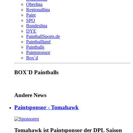
Oberliga
Regionalliga
Paint
SPO
Bundesliga
DYE
PaintballSports.de
Paintballland
Paintballs
Paintsponsor
Box´d
BOX`D Paintballs
Andere News
Paintsponsor - Tomahawk
Tomahawk ist Paintsponsor der DPL Saison