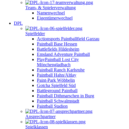
Team- & Spielerverwaltung
Namenwechsel
Eigentümerwechsel
DPL
Spielfelder
Actionsports Paintballfield Garzau
Paintball Base Hessen
Battlefields Hildesheim
Emsland Adventure Paintball
PlayPaintball Lost City
Mönchengladbach
Paintball Ranch Karlsruhe
Paintball Hahn/Altlay
Paint-Park Wöbbelin
Gotcha Spielfeld Süd
Battleground Paintball
Paintball Dithmarschen in Burg
Paintball Schwalmstadt
Paintball Stadion
Ansprechpartner
Spielklassen