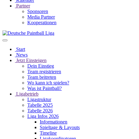
Kalender
Partner
Sponsoren
Media Partner
Kooperationen
Start
News
Jetzt Einsteigen
Dein Einstieg
Team registrieren
Team beitreten
Wo kann ich spielen?
Was ist Paintball?
Ligabetrieb
Ligastruktur
Tabelle 2025
Tabelle 2026
Liga Infos 2026
Informationen
Spieltage & Layouts
Timeline
Ligakoordinatoren