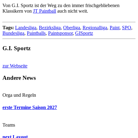
Von G.I. Sportz ist der Weg zu den immer frischgebliebenen
Klassikern von
JT Paintball
auch nicht weit.
Tags:
Landesliga
,
Bezirksliga
,
Oberliga
,
Regionalliga
,
Paint
,
SPO
,
Bundesliga
,
Paintballs
,
Paintsponsor
,
GISportz
G.I. Sportz
zur Webseite
Andere News
Orga und Regeln
erste Termine Saison 2027
Teams
next Layout