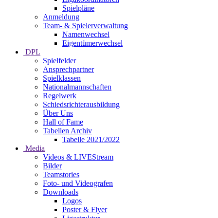
Spielpläne
Anmeldung
Team- & Spielerverwaltung
Namenwechsel
Eigentümerwechsel
DPL
Spielfelder
Ansprechpartner
Spielklassen
Nationalmannschaften
Regelwerk
Schiedsrichterausbildung
Über Uns
Hall of Fame
Tabellen Archiv
Tabelle 2021/2022
Media
Videos & LIVEStream
Bilder
Teamstories
Foto- und Videografen
Downloads
Logos
Poster & Flyer