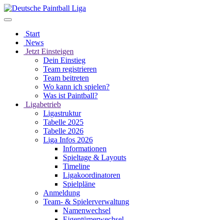
Start
News
Jetzt Einsteigen
Dein Einstieg
Team registrieren
Team beitreten
Wo kann ich spielen?
Was ist Paintball?
Ligabetrieb
Ligastruktur
Tabelle 2025
Tabelle 2026
Liga Infos 2026
Informationen
Spieltage & Layouts
Timeline
Ligakoordinatoren
Spielpläne
Anmeldung
Team- & Spielerverwaltung
Namenwechsel
Eigentümerwechsel