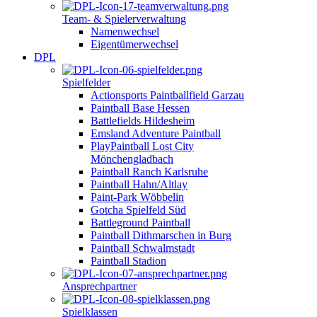
Team- & Spielerverwaltung
Namenwechsel
Eigentümerwechsel
DPL
Spielfelder
Actionsports Paintballfield Garzau
Paintball Base Hessen
Battlefields Hildesheim
Emsland Adventure Paintball
PlayPaintball Lost City
Mönchengladbach
Paintball Ranch Karlsruhe
Paintball Hahn/Altlay
Paint-Park Wöbbelin
Gotcha Spielfeld Süd
Battleground Paintball
Paintball Dithmarschen in Burg
Paintball Schwalmstadt
Paintball Stadion
Ansprechpartner
Spielklassen