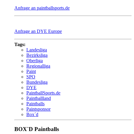
Anfrage an paintballsports.de
Anfrage an DYE Europe
Tags:
Landesliga
Bezirksliga
Oberliga
Regionalliga
Paint
SPO
Bundesliga
DYE
PaintballSports.de
Paintballland
Paintballs
Paintsponsor
Box´d
BOX`D Paintballs