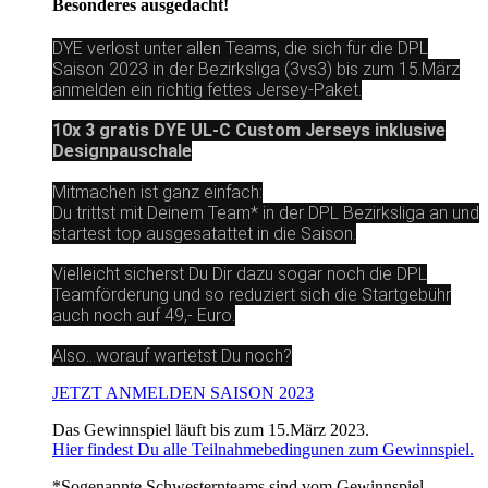
Besonderes ausgedacht!
DYE verlost unter allen Teams, die sich für die DPL
Saison 2023 in der Bezirksliga (3vs3) bis zum 15.März
anmelden ein richtig fettes Jersey-Paket.
10x 3 gratis DYE UL-C Custom Jerseys inklusive
Designpauschale
Mitmachen ist ganz einfach:
Du trittst mit Deinem Team* in der DPL Bezirksliga an und
startest top ausgesatattet in die Saison.
Vielleicht sicherst Du Dir dazu sogar noch die DPL
Teamförderung und so reduziert sich die Startgebühr
auch noch auf 49,- Euro.
Also...worauf wartetst Du noch?
JETZT ANMELDEN SAISON 2023
Das Gewinnspiel läuft bis zum 15.März 2023.
Hier findest Du alle Teilnahmebedingunen zum Gewinnspiel.
*Sogenannte Schwesternteams sind vom Gewinnspiel