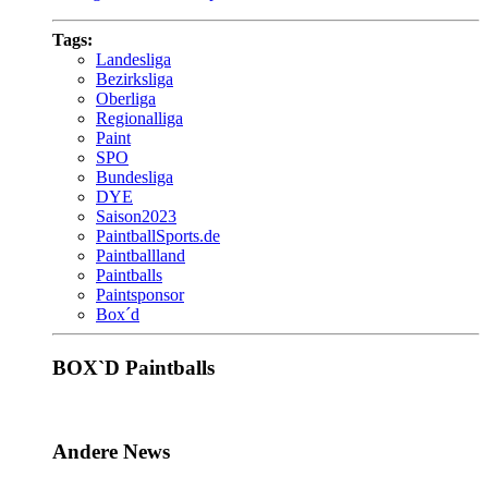
Tags:
Landesliga
Bezirksliga
Oberliga
Regionalliga
Paint
SPO
Bundesliga
DYE
Saison2023
PaintballSports.de
Paintballland
Paintballs
Paintsponsor
Box´d
BOX`D Paintballs
Andere News