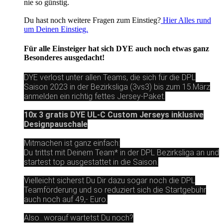
nie so günstig.
Du hast noch weitere Fragen zum Einstieg?
Hier Alles rund
um Deinen Einstieg.
Für alle Einsteiger hat sich DYE auch noch etwas ganz
Besonderes ausgedacht!
DYE verlost unter allen Teams, die sich für die DPL
Saison 2023 in der Bezirksliga (3vs3) bis zum 15.März
anmelden ein richtig fettes Jersey-Paket.
10x 3 gratis DYE UL-C Custom Jerseys inklusive
Designpauschale
Mitmachen ist ganz einfach:
Du trittst mit Deinem Team* in der DPL Bezirksliga an und
startest top ausgestattet in die Saison.
Vielleicht sicherst Du Dir dazu sogar noch die DPL
Teamförderung und so reduziert sich die Startgebühr
auch noch auf 49,- Euro.
Also...worauf wartetst Du noch?