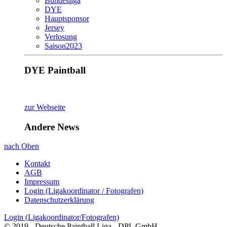
Bundesliga
DYE
Hauptsponsor
Jersey
Verlosung
Saison2023
DYE Paintball
zur Webseite
Andere News
nach Oben
Kontakt
AGB
Impressum
Login (Ligakoordinator / Fotografen)
Datenschutzerklärung
Login (Ligakoordinator/Fotografen)
© 2019 - Deutsche Paintball Liga - DPL GmbH