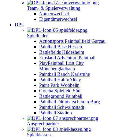
Team- & Spielerverwaltung
Namenwechsel
Eigentümerwechsel
DPL
Spielfelder
Actionsports Paintballfield Garzau
Paintball Base Hessen
Battlefields Hildesheim
Emsland Adventure Paintball
PlayPaintball Lost City
Mönchengladbach
Paintball Ranch Karlsruhe
Paintball Hahn/Altlay
Paint-Park Wöbbelin
Gotcha Spielfeld Süd
Battleground Paintball
Paintball Dithmarschen in Burg
Paintball Schwalmstadt
Paintball Stadion
Ansprechpartner
Spielklassen