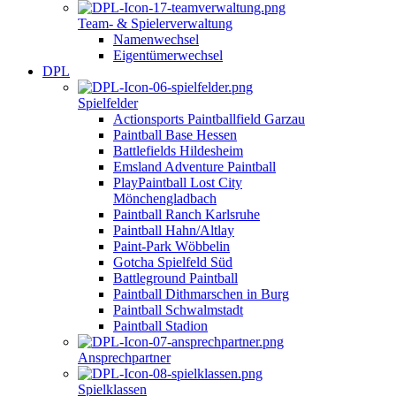
Team- & Spielerverwaltung
Namenwechsel
Eigentümerwechsel
DPL
Spielfelder
Actionsports Paintballfield Garzau
Paintball Base Hessen
Battlefields Hildesheim
Emsland Adventure Paintball
PlayPaintball Lost City
Mönchengladbach
Paintball Ranch Karlsruhe
Paintball Hahn/Altlay
Paint-Park Wöbbelin
Gotcha Spielfeld Süd
Battleground Paintball
Paintball Dithmarschen in Burg
Paintball Schwalmstadt
Paintball Stadion
Ansprechpartner
Spielklassen