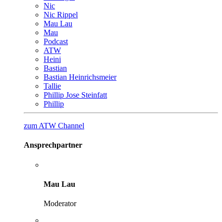
Nic
Nic Rippel
Mau Lau
Mau
Podcast
ATW
Heini
Bastian
Bastian Heinrichsmeier
Tallie
Phillip Jose Steinfatt
Phillip
zum ATW Channel
Ansprechpartner
Mau Lau
Moderator