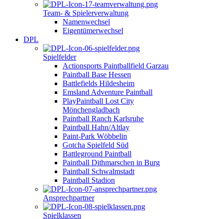
Team- & Spielerverwaltung
Namenwechsel
Eigentümerwechsel
DPL
Spielfelder
Actionsports Paintballfield Garzau
Paintball Base Hessen
Battlefields Hildesheim
Emsland Adventure Paintball
PlayPaintball Lost City
Mönchengladbach
Paintball Ranch Karlsruhe
Paintball Hahn/Altlay
Paint-Park Wöbbelin
Gotcha Spielfeld Süd
Battleground Paintball
Paintball Dithmarschen in Burg
Paintball Schwalmstadt
Paintball Stadion
Ansprechpartner
Spielklassen