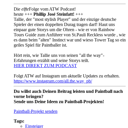
Die
elfte
Folge vom ATW Podcast!
heute +++
Phillip José Steinfatt!
+++
Tallie, der "most stylish Player" und der einzige deutsche
Spieler der einen doppelten Durag tragen darf! Haut uns
einpaar gute Storys um die Ohren - wie er von Rainbow
Tours Guide zum Anführer von St.Pauli Reckless wurde , wie
es dann beim "alten" Instinct war und wieso Tower Tag so ein
geiles Spiel für Paintballer ist.
Hört rein, wie Tallie uns von seinen "all the way"-
Erfahrungen erzählt und seine Storys teilt.
HIER DIREKT ZUM PODCAST
Folgt ATW auf Instagram um aktuelle Updates zu erhalten.
https://www.instagram.com/all.the.way_pb/
Du willst auch Deinen Beitrag leisten und Paintball nach
vorne bringen?
Sende uns Deine Ideen zu Paintball-Projekten!
Paintball-Projekt senden
Tags:
Einsteiger