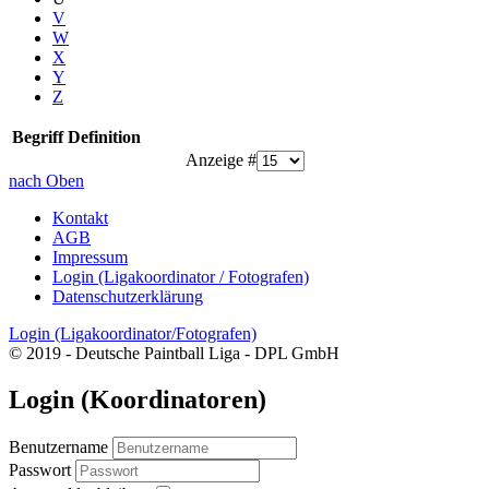
V
W
X
Y
Z
Begriff
Definition
Anzeige #
nach Oben
Kontakt
AGB
Impressum
Login (Ligakoordinator / Fotografen)
Datenschutzerklärung
Login (Ligakoordinator/Fotografen)
© 2019 - Deutsche Paintball Liga - DPL GmbH
Login (Koordinatoren)
Benutzername
Passwort