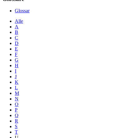
Glossar
Alle
A
B
C
D
E
F
G
H
I
J
K
L
M
N
O
P
Q
R
S
T
U