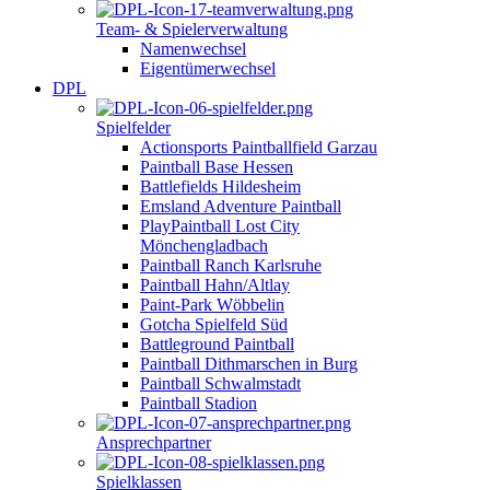
Team- & Spielerverwaltung
Namenwechsel
Eigentümerwechsel
DPL
Spielfelder
Actionsports Paintballfield Garzau
Paintball Base Hessen
Battlefields Hildesheim
Emsland Adventure Paintball
PlayPaintball Lost City
Mönchengladbach
Paintball Ranch Karlsruhe
Paintball Hahn/Altlay
Paint-Park Wöbbelin
Gotcha Spielfeld Süd
Battleground Paintball
Paintball Dithmarschen in Burg
Paintball Schwalmstadt
Paintball Stadion
Ansprechpartner
Spielklassen