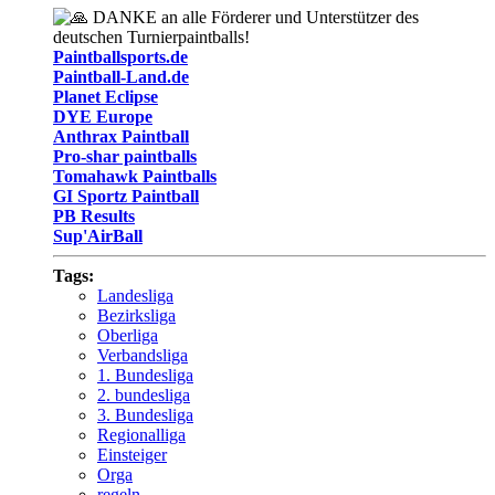
DANKE an alle Förderer und Unterstützer des
deutschen Turnierpaintballs!
Paintballsports.de
Paintball-Land.de
Planet Eclipse
DYE Europe
Anthrax Paintball
Pro-shar paintballs
Tomahawk Paintballs
GI Sportz Paintball
PB Results
Sup'AirBall
Tags:
Landesliga
Bezirksliga
Oberliga
Verbandsliga
1. Bundesliga
2. bundesliga
3. Bundesliga
Regionalliga
Einsteiger
Orga
regeln