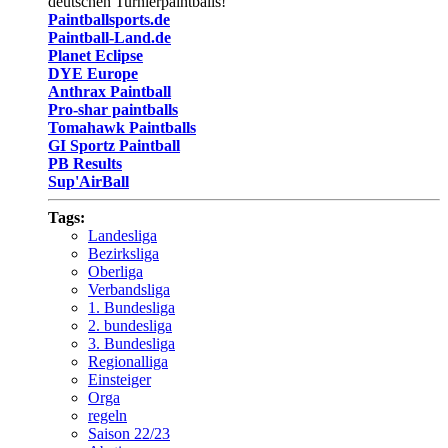
deutschen Turnierpaintballs!
Paintballsports.de
Paintball-Land.de
Planet Eclipse
DYE Europe
Anthrax Paintball
Pro-shar paintballs
Tomahawk Paintballs
GI Sportz Paintball
PB Results
Sup'AirBall
Tags:
Landesliga
Bezirksliga
Oberliga
Verbandsliga
1. Bundesliga
2. bundesliga
3. Bundesliga
Regionalliga
Einsteiger
Orga
regeln
Saison 22/23