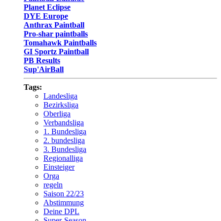
Planet Eclipse
DYE Europe
Anthrax Paintball
Pro-shar paintballs
Tomahawk Paintballs
GI Sportz Paintball
PB Results
Sup'AirBall
Tags:
Landesliga
Bezirksliga
Oberliga
Verbandsliga
1. Bundesliga
2. bundesliga
3. Bundesliga
Regionalliga
Einsteiger
Orga
regeln
Saison 22/23
Abstimmung
Deine DPL
Super-Season