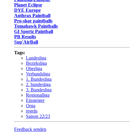
Planet Eclipse
DYE Europe
Anthrax Paintball
Pro-shar paintballs
Tomahawk Paintballs
GI Sportz Paintball
PB Results
Sup'AirBall
Tags:
Landesliga
Bezirksliga
Oberliga
Verbandsliga
1. Bundesliga
2. bundesliga
3. Bundesliga
Regionalliga
Einsteiger
Orga
regeln
Saison 22/23
Feedback senden