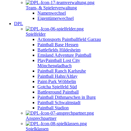
Team- & Spielerverwaltung
Namenwechsel
Eigentümerwechsel
DPL
Spielfelder
Actionsports Paintballfield Garzau
Paintball Base Hessen
Battlefields Hildesheim
Emsland Adventure Paintball
PlayPaintball Lost City
Mönchengladbach
Paintball Ranch Karlsruhe
Paintball Hahn/Altlay
Paint-Park Wöbbelin
Gotcha Spielfeld Süd
Battleground Paintball
Paintball Dithmarschen in Burg
Paintball Schwalmstadt
Paintball Stadion
Ansprechpartner
Spielklassen