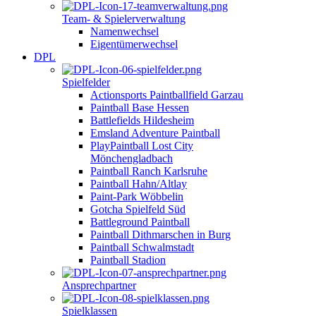
Team- & Spielerverwaltung
Namenwechsel
Eigentümerwechsel
DPL
Spielfelder
Actionsports Paintballfield Garzau
Paintball Base Hessen
Battlefields Hildesheim
Emsland Adventure Paintball
PlayPaintball Lost City
Mönchengladbach
Paintball Ranch Karlsruhe
Paintball Hahn/Altlay
Paint-Park Wöbbelin
Gotcha Spielfeld Süd
Battleground Paintball
Paintball Dithmarschen in Burg
Paintball Schwalmstadt
Paintball Stadion
Ansprechpartner
Spielklassen