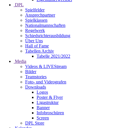
DPL
Spielfelder
Ansprechpartner
Spielklassen
Nationalmannschaften
Regelwerk
Schiedsrichterausbildung
Über Uns
Hall of Fame
Tabellen Archiv
Tabelle 2021/2022
Media
Videos & LIVEStream
Bilder
Teamstories
Foto- und Videografen
Downloads
Logos
Poster & Flyer
Ligastruktur
Banner
Infobroschüren
Screen
DPL Store