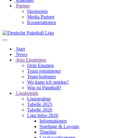
Kalender
Partner
Sponsoren
Media Partner
Kooperationen
Start
News
Jetzt Einsteigen
Dein Einstieg
Team registrieren
Team beitreten
Wo kann ich spielen?
Was ist Paintball?
Ligabetrieb
Ligastruktur
Tabelle 2025
Tabelle 2026
Liga Infos 2026
Informationen
Spieltage & Layouts
Timeline
Ligakoordinatoren