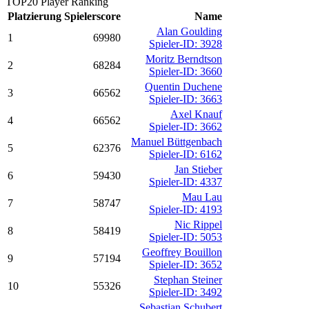
TOP20 Player Ranking
Platzierung
Spielerscore
Name
Alan Goulding
1
69980
Spieler-ID: 3928
Moritz Berndtson
2
68284
Spieler-ID: 3660
Quentin Duchene
3
66562
Spieler-ID: 3663
Axel Knauf
4
66562
Spieler-ID: 3662
Manuel Büttgenbach
5
62376
Spieler-ID: 6162
Jan Stieber
6
59430
Spieler-ID: 4337
Mau Lau
7
58747
Spieler-ID: 4193
Nic Rippel
8
58419
Spieler-ID: 5053
Geoffrey Bouillon
9
57194
Spieler-ID: 3652
Stephan Steiner
10
55326
Spieler-ID: 3492
Sebastian Schubert