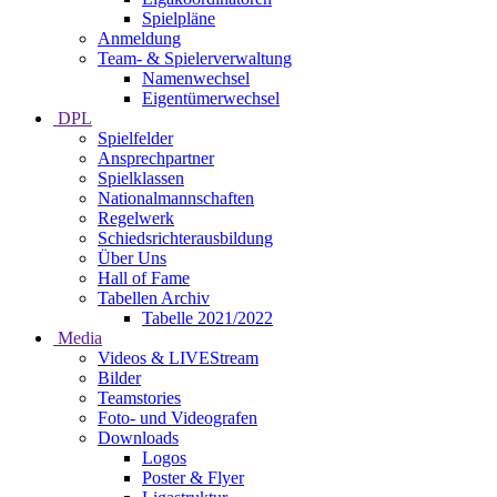
Spielpläne
Anmeldung
Team- & Spielerverwaltung
Namenwechsel
Eigentümerwechsel
DPL
Spielfelder
Ansprechpartner
Spielklassen
Nationalmannschaften
Regelwerk
Schiedsrichterausbildung
Über Uns
Hall of Fame
Tabellen Archiv
Tabelle 2021/2022
Media
Videos & LIVEStream
Bilder
Teamstories
Foto- und Videografen
Downloads
Logos
Poster & Flyer