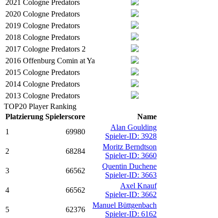
2021
Cologne Predators
2020
Cologne Predators
2019
Cologne Predators
2018
Cologne Predators
2017
Cologne Predators 2
2016
Offenburg Comin at Ya
2015
Cologne Predators
2014
Cologne Predators
2013
Cologne Predators
TOP20 Player Ranking
Platzierung
Spielerscore
Name
Alan Goulding
1
69980
Spieler-ID: 3928
Moritz Berndtson
2
68284
Spieler-ID: 3660
Quentin Duchene
3
66562
Spieler-ID: 3663
Axel Knauf
4
66562
Spieler-ID: 3662
Manuel Büttgenbach
5
62376
Spieler-ID: 6162