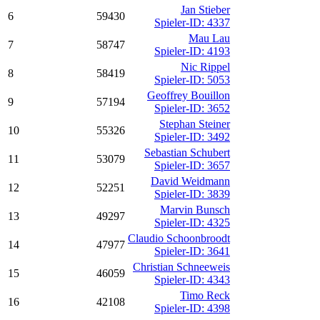
Jan Stieber
6
59430
Spieler-ID: 4337
Mau Lau
7
58747
Spieler-ID: 4193
Nic Rippel
8
58419
Spieler-ID: 5053
Geoffrey Bouillon
9
57194
Spieler-ID: 3652
Stephan Steiner
10
55326
Spieler-ID: 3492
Sebastian Schubert
11
53079
Spieler-ID: 3657
David Weidmann
12
52251
Spieler-ID: 3839
Marvin Bunsch
13
49297
Spieler-ID: 4325
Claudio Schoonbroodt
14
47977
Spieler-ID: 3641
Christian Schneeweis
15
46059
Spieler-ID: 4343
Timo Reck
16
42108
Spieler-ID: 4398