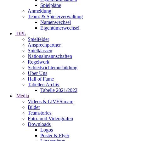
Spielpläne
Anmeldung
Team- & Spielerverwaltung
Namenwechsel
Eigentümerwechsel
DPL
Spielfelder
Ansprechpartner
Spielklassen
Nationalmannschaften
Regelwerk
Schiedsrichterausbildung
Über Uns
Hall of Fame
Tabellen Archiv
Tabelle 2021/2022
Media
Videos & LIVEStream
Bilder
Teamstories
Foto- und Videografen
Downloads
Logos
Poster & Flyer