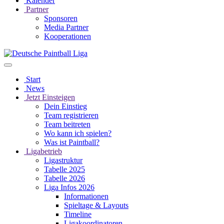
Kalender
Partner
Sponsoren
Media Partner
Kooperationen
Start
News
Jetzt Einsteigen
Dein Einstieg
Team registrieren
Team beitreten
Wo kann ich spielen?
Was ist Paintball?
Ligabetrieb
Ligastruktur
Tabelle 2025
Tabelle 2026
Liga Infos 2026
Informationen
Spieltage & Layouts
Timeline
Ligakoordinatoren