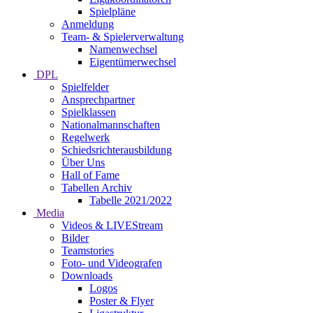
Spielpläne
Anmeldung
Team- & Spielerverwaltung
Namenwechsel
Eigentümerwechsel
DPL
Spielfelder
Ansprechpartner
Spielklassen
Nationalmannschaften
Regelwerk
Schiedsrichterausbildung
Über Uns
Hall of Fame
Tabellen Archiv
Tabelle 2021/2022
Media
Videos & LIVEStream
Bilder
Teamstories
Foto- und Videografen
Downloads
Logos
Poster & Flyer