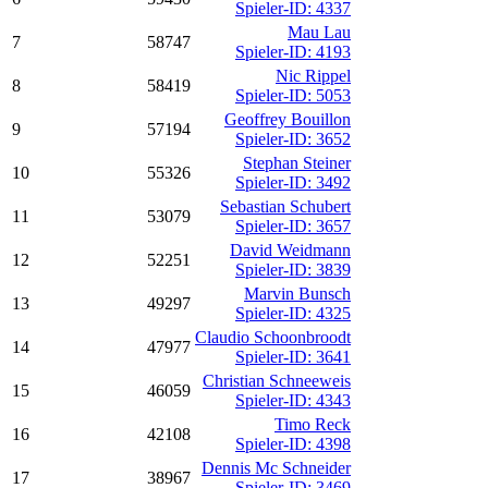
Spieler-ID: 4337
Mau Lau
7
58747
Spieler-ID: 4193
Nic Rippel
8
58419
Spieler-ID: 5053
Geoffrey Bouillon
9
57194
Spieler-ID: 3652
Stephan Steiner
10
55326
Spieler-ID: 3492
Sebastian Schubert
11
53079
Spieler-ID: 3657
David Weidmann
12
52251
Spieler-ID: 3839
Marvin Bunsch
13
49297
Spieler-ID: 4325
Claudio Schoonbroodt
14
47977
Spieler-ID: 3641
Christian Schneeweis
15
46059
Spieler-ID: 4343
Timo Reck
16
42108
Spieler-ID: 4398
Dennis Mc Schneider
17
38967
Spieler-ID: 3469