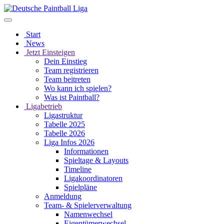
Start
News
Jetzt Einsteigen
Dein Einstieg
Team registrieren
Team beitreten
Wo kann ich spielen?
Was ist Paintball?
Ligabetrieb
Ligastruktur
Tabelle 2025
Tabelle 2026
Liga Infos 2026
Informationen
Spieltage & Layouts
Timeline
Ligakoordinatoren
Spielpläne
Anmeldung
Team- & Spielerverwaltung
Namenwechsel
Eigentümerwechsel