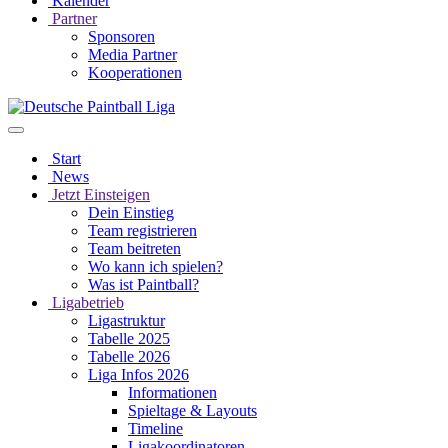
Kalender
Partner
Sponsoren
Media Partner
Kooperationen
Start
News
Jetzt Einsteigen
Dein Einstieg
Team registrieren
Team beitreten
Wo kann ich spielen?
Was ist Paintball?
Ligabetrieb
Ligastruktur
Tabelle 2025
Tabelle 2026
Liga Infos 2026
Informationen
Spieltage & Layouts
Timeline
Ligakoordinatoren