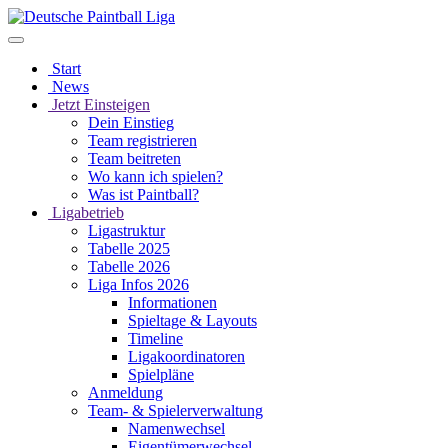
Start
News
Jetzt Einsteigen
Dein Einstieg
Team registrieren
Team beitreten
Wo kann ich spielen?
Was ist Paintball?
Ligabetrieb
Ligastruktur
Tabelle 2025
Tabelle 2026
Liga Infos 2026
Informationen
Spieltage & Layouts
Timeline
Ligakoordinatoren
Spielpläne
Anmeldung
Team- & Spielerverwaltung
Namenwechsel
Eigentümerwechsel