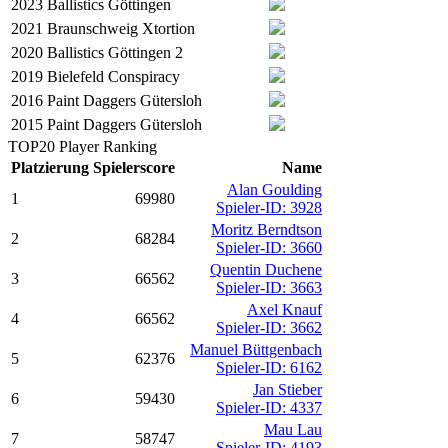
2023
Ballistics Göttingen
2021
Braunschweig Xtortion
2020
Ballistics Göttingen 2
2019
Bielefeld Conspiracy
2016
Paint Daggers Gütersloh
2015
Paint Daggers Gütersloh
TOP20 Player Ranking
Platzierung
Spielerscore
Name
Alan Goulding
1
69980
Spieler-ID: 3928
Moritz Berndtson
2
68284
Spieler-ID: 3660
Quentin Duchene
3
66562
Spieler-ID: 3663
Axel Knauf
4
66562
Spieler-ID: 3662
Manuel Büttgenbach
5
62376
Spieler-ID: 6162
Jan Stieber
6
59430
Spieler-ID: 4337
Mau Lau
7
58747
Spieler-ID: 4193