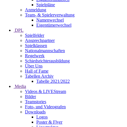
Spielpläne
Anmeldung
Team- & Spielerverwaltung
Namenwechsel
Eigentümerwechsel
DPL
Spielfelder
Ansprechpartner
Spielklassen
Nationalmannschaften
Regelwerk
Schiedsrichterausbildung
Über Uns
Hall of Fame
Tabellen Archiv
Tabelle 2021/2022
Media
Videos & LIVEStream
Bilder
Teamstories
Foto- und Videografen
Downloads
Logos
Poster & Flyer