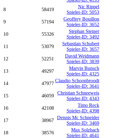
Nic Rippel
8
58419
Spieler-ID: 5053
Geoffrey Bouillon
9
57194
Spieler-ID: 3652
Stephan Steiner
10
55326
Spieler-ID: 3492
Sebastian Schubert
11
53079
Spieler-ID: 3657
David Weidmann
12
52251
Spieler-ID: 3839
Marvin Bunsch
13
49297
Spieler-ID: 4325
Claudio Schoonbroodt
14
47977
Spieler-ID: 3641
Christian Schneeweis
15
46059
Spieler-ID: 4343
Timo Reck
16
42108
Spieler-ID: 4398
Dennis Mc Schneider
17
38967
Spieler-ID: 3469
Max Solzbach
18
38576
Spieler-ID: 4641