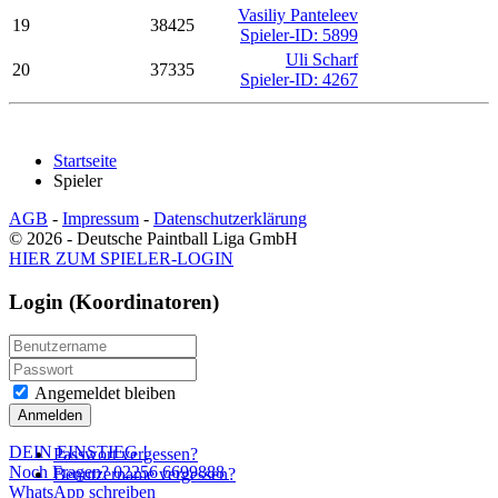
Vasiliy Panteleev
19
38425
Spieler-ID: 5899
Uli Scharf
20
37335
Spieler-ID: 4267
Startseite
Spieler
AGB
-
Impressum
-
Datenschutzerklärung
© 2026 - Deutsche Paintball Liga GmbH
HIER ZUM SPIELER-LOGIN
Login (Koordinatoren)
Angemeldet bleiben
Anmelden
DEIN EINSTIEG
!
Passwort vergessen?
Noch Fragen? 02256 6699888
Benutzername vergessen?
WhatsApp schreiben