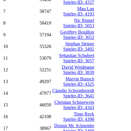
Spieler-ID: 4337
Mau Lau
7
58747
Spieler-ID: 4193
Nic Rippel
8
58419
Spieler-ID: 5053
Geoffrey Bouillon
9
57194
Spieler-ID: 3652
Stephan Steiner
10
55326
Spieler-ID: 3492
Sebastian Schubert
11
53079
Spieler-ID: 3657
David Weidmann
12
52251
Spieler-ID: 3839
Marvin Bunsch
13
49297
Spieler-ID: 4325
Claudio Schoonbroodt
14
47977
Spieler-ID: 3641
Christian Schneeweis
15
46059
Spieler-ID: 4343
Timo Reck
16
42108
Spieler-ID: 4398
Dennis Mc Schneider
17
38967
Spieler-ID: 3469