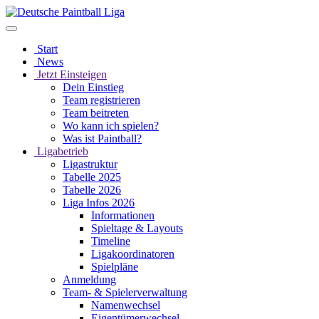
Start
News
Jetzt Einsteigen
Dein Einstieg
Team registrieren
Team beitreten
Wo kann ich spielen?
Was ist Paintball?
Ligabetrieb
Ligastruktur
Tabelle 2025
Tabelle 2026
Liga Infos 2026
Informationen
Spieltage & Layouts
Timeline
Ligakoordinatoren
Spielpläne
Anmeldung
Team- & Spielerverwaltung
Namenwechsel
Eigentümerwechsel