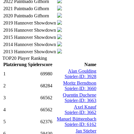
2022
Paintnado Gifhorn
2021
Paintnado Gifhorn
2020
Paintnado Gifhorn
2019
Hannover Showdown
2016
Hannover Showdown
2015
Hannover Showdown
2014
Hannover Showdown
2013
Hannover Showdown
TOP20 Player Ranking
Platzierung
Spielerscore
Name
Alan Goulding
1
69980
Spieler-ID: 3928
Moritz Berndtson
2
68284
Spieler-ID: 3660
Quentin Duchene
3
66562
Spieler-ID: 3663
Axel Knauf
4
66562
Spieler-ID: 3662
Manuel Büttgenbach
5
62376
Spieler-ID: 6162
Jan Stieber
6
59430