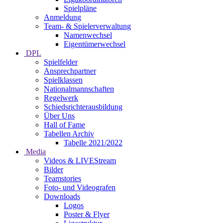
Spielpläne
Anmeldung
Team- & Spielerverwaltung
Namenwechsel
Eigentümerwechsel
DPL
Spielfelder
Ansprechpartner
Spielklassen
Nationalmannschaften
Regelwerk
Schiedsrichterausbildung
Über Uns
Hall of Fame
Tabellen Archiv
Tabelle 2021/2022
Media
Videos & LIVEStream
Bilder
Teamstories
Foto- und Videografen
Downloads
Logos
Poster & Flyer