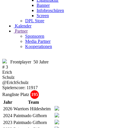
Ligastruktur
Banner
Infobroschüren
Screen
DPL Store
Kalender
Partner
Sponsoren
Media Partner
Kooperationen
Frontplayer
50 Jahre
# 3
Erich
Schulz
@ErichSchulz
Spielerscore:
11917
Rangliste Platz
195
Jahr
Team
2026
Warriors Hildesheim
2024
Paintnado Gifhorn
2023
Paintnado Gifhorn