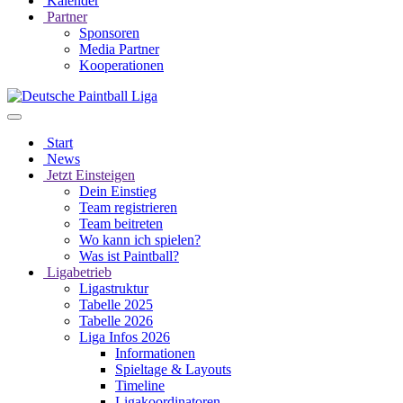
Kalender
Partner
Sponsoren
Media Partner
Kooperationen
Start
News
Jetzt Einsteigen
Dein Einstieg
Team registrieren
Team beitreten
Wo kann ich spielen?
Was ist Paintball?
Ligabetrieb
Ligastruktur
Tabelle 2025
Tabelle 2026
Liga Infos 2026
Informationen
Spieltage & Layouts
Timeline
Ligakoordinatoren