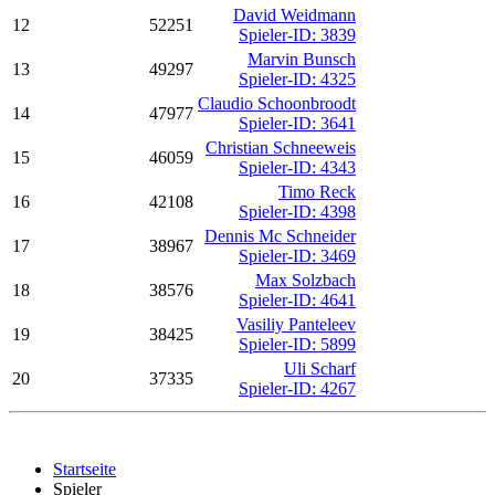
David Weidmann
12
52251
Spieler-ID: 3839
Marvin Bunsch
13
49297
Spieler-ID: 4325
Claudio Schoonbroodt
14
47977
Spieler-ID: 3641
Christian Schneeweis
15
46059
Spieler-ID: 4343
Timo Reck
16
42108
Spieler-ID: 4398
Dennis Mc Schneider
17
38967
Spieler-ID: 3469
Max Solzbach
18
38576
Spieler-ID: 4641
Vasiliy Panteleev
19
38425
Spieler-ID: 5899
Uli Scharf
20
37335
Spieler-ID: 4267
Startseite
Spieler