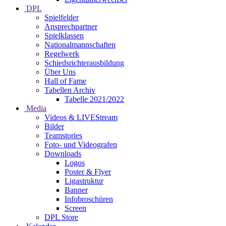
DPL
Spielfelder
Ansprechpartner
Spielklassen
Nationalmannschaften
Regelwerk
Schiedsrichterausbildung
Über Uns
Hall of Fame
Tabellen Archiv
Tabelle 2021/2022
Media
Videos & LIVEStream
Bilder
Teamstories
Foto- und Videografen
Downloads
Logos
Poster & Flyer
Ligastruktur
Banner
Infobroschüren
Screen
DPL Store