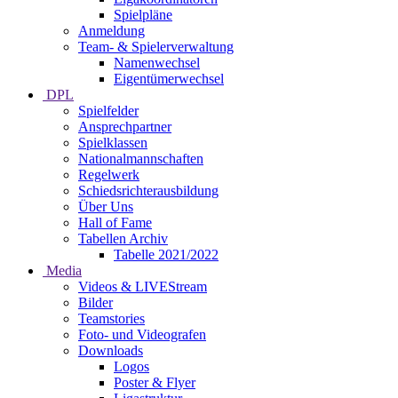
Spielpläne
Anmeldung
Team- & Spielerverwaltung
Namenwechsel
Eigentümerwechsel
DPL
Spielfelder
Ansprechpartner
Spielklassen
Nationalmannschaften
Regelwerk
Schiedsrichterausbildung
Über Uns
Hall of Fame
Tabellen Archiv
Tabelle 2021/2022
Media
Videos & LIVEStream
Bilder
Teamstories
Foto- und Videografen
Downloads
Logos
Poster & Flyer