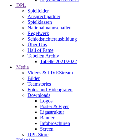
DPL
Spielfelder
Ansprechpartner
Spielklassen
Nationalmannschaften
Regelwerk
Schiedsrichterausbildung
Über Uns
Hall of Fame
Tabellen Archiv
Tabelle 2021/2022
Media
Videos & LIVEStream
Bilder
Teamstories
Foto- und Videografen
Downloads
Logos
Poster & Flyer
Ligastruktur
Banner
Infobroschüren
Screen
DPL Store