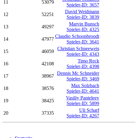
11
53079
Spieler-ID: 3657
David Weidmann
12
52251
Spieler-ID: 3839
Marvin Bunsch
13
49297
Spieler-ID: 4325
Claudio Schoonbroodt
14
47977
Spieler-ID: 3641
Christian Schneeweis
15
46059
Spieler-ID: 4343
Timo Reck
16
42108
Spieler-ID: 4398
Dennis Mc Schneider
17
38967
Spieler-ID: 3469
Max Solzbach
18
38576
Spieler-ID: 4641
Vasiliy Panteleev
19
38425
Spieler-ID: 5899
Uli Scharf
20
37335
Spieler-ID: 4267