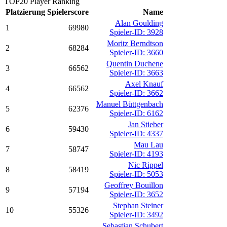
TOP20 Player Ranking
Platzierung
Spielerscore
Name
Alan Goulding
1
69980
Spieler-ID: 3928
Moritz Berndtson
2
68284
Spieler-ID: 3660
Quentin Duchene
3
66562
Spieler-ID: 3663
Axel Knauf
4
66562
Spieler-ID: 3662
Manuel Büttgenbach
5
62376
Spieler-ID: 6162
Jan Stieber
6
59430
Spieler-ID: 4337
Mau Lau
7
58747
Spieler-ID: 4193
Nic Rippel
8
58419
Spieler-ID: 5053
Geoffrey Bouillon
9
57194
Spieler-ID: 3652
Stephan Steiner
10
55326
Spieler-ID: 3492
Sebastian Schubert