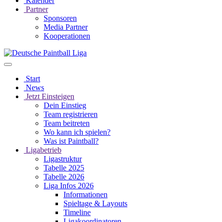
Kalender
Partner
Sponsoren
Media Partner
Kooperationen
Start
News
Jetzt Einsteigen
Dein Einstieg
Team registrieren
Team beitreten
Wo kann ich spielen?
Was ist Paintball?
Ligabetrieb
Ligastruktur
Tabelle 2025
Tabelle 2026
Liga Infos 2026
Informationen
Spieltage & Layouts
Timeline
Ligakoordinatoren