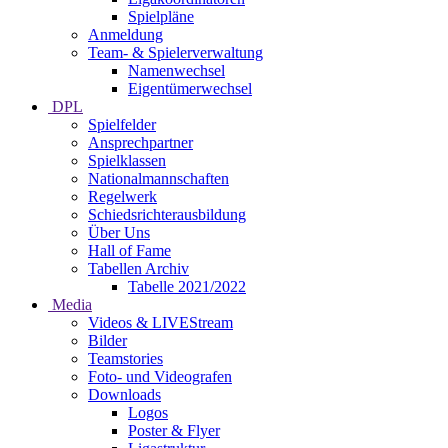
Spielpläne
Anmeldung
Team- & Spielerverwaltung
Namenwechsel
Eigentümerwechsel
DPL
Spielfelder
Ansprechpartner
Spielklassen
Nationalmannschaften
Regelwerk
Schiedsrichterausbildung
Über Uns
Hall of Fame
Tabellen Archiv
Tabelle 2021/2022
Media
Videos & LIVEStream
Bilder
Teamstories
Foto- und Videografen
Downloads
Logos
Poster & Flyer