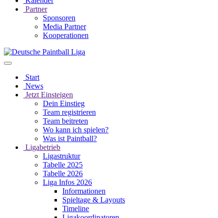
Kalender
Partner
Sponsoren
Media Partner
Kooperationen
Start
News
Jetzt Einsteigen
Dein Einstieg
Team registrieren
Team beitreten
Wo kann ich spielen?
Was ist Paintball?
Ligabetrieb
Ligastruktur
Tabelle 2025
Tabelle 2026
Liga Infos 2026
Informationen
Spieltage & Layouts
Timeline
Ligakoordinatoren