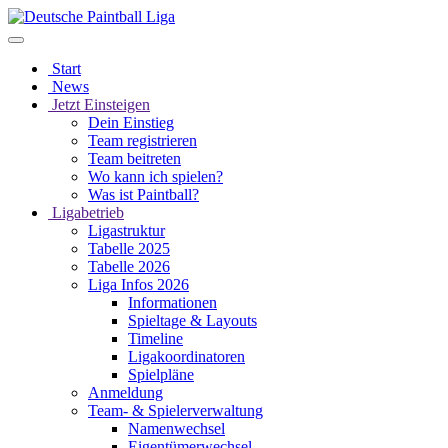
Start
News
Jetzt Einsteigen
Dein Einstieg
Team registrieren
Team beitreten
Wo kann ich spielen?
Was ist Paintball?
Ligabetrieb
Ligastruktur
Tabelle 2025
Tabelle 2026
Liga Infos 2026
Informationen
Spieltage & Layouts
Timeline
Ligakoordinatoren
Spielpläne
Anmeldung
Team- & Spielerverwaltung
Namenwechsel
Eigentümerwechsel