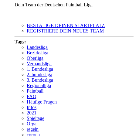
Dein Team der Deutschen Paintball Liga
BESTÄTIGE DEINEN STARTPLATZ
REGISTRIERE DEIN NEUES TEAM
Tags:
Landesliga
Bezirksliga
Oberliga
Verbandsliga
1. Bundesliga
2. bundesliga
3. Bundesliga
Regionalliga
Paintball
FAQ
Häufige Fragen
Infos
2021
Spieltage
Orga
regeln
corona