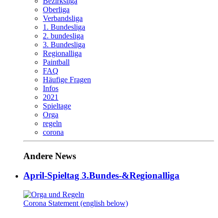
Bezirksliga
Oberliga
Verbandsliga
1. Bundesliga
2. bundesliga
3. Bundesliga
Regionalliga
Paintball
FAQ
Häufige Fragen
Infos
2021
Spieltage
Orga
regeln
corona
Andere News
April-Spieltag 3.Bundes-&Regionalliga
Corona Statement (english below)