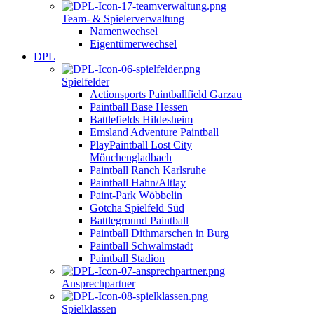
Team- & Spielerverwaltung
Namenwechsel
Eigentümerwechsel
DPL
Spielfelder
Actionsports Paintballfield Garzau
Paintball Base Hessen
Battlefields Hildesheim
Emsland Adventure Paintball
PlayPaintball Lost City
Mönchengladbach
Paintball Ranch Karlsruhe
Paintball Hahn/Altlay
Paint-Park Wöbbelin
Gotcha Spielfeld Süd
Battleground Paintball
Paintball Dithmarschen in Burg
Paintball Schwalmstadt
Paintball Stadion
Ansprechpartner
Spielklassen