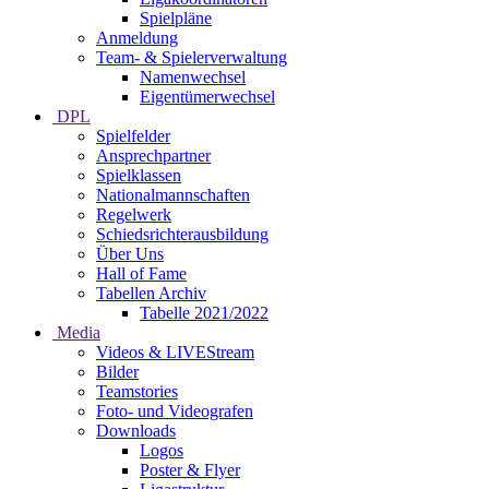
Spielpläne
Anmeldung
Team- & Spielerverwaltung
Namenwechsel
Eigentümerwechsel
DPL
Spielfelder
Ansprechpartner
Spielklassen
Nationalmannschaften
Regelwerk
Schiedsrichterausbildung
Über Uns
Hall of Fame
Tabellen Archiv
Tabelle 2021/2022
Media
Videos & LIVEStream
Bilder
Teamstories
Foto- und Videografen
Downloads
Logos
Poster & Flyer