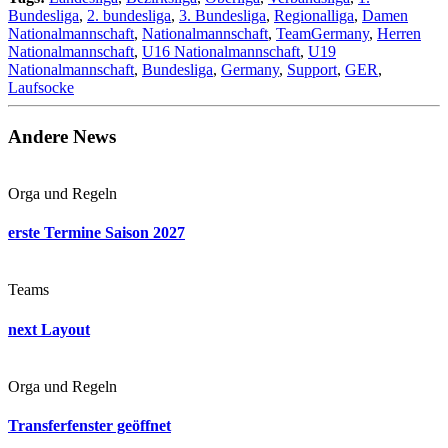
Bundesliga
,
2. bundesliga
,
3. Bundesliga
,
Regionalliga
,
Damen
Nationalmannschaft
,
Nationalmannschaft
,
TeamGermany
,
Herren
Nationalmannschaft
,
U16 Nationalmannschaft
,
U19
Nationalmannschaft
,
Bundesliga
,
Germany
,
Support
,
GER
,
Laufsocke
Andere News
Orga und Regeln
erste Termine Saison 2027
Teams
next Layout
Orga und Regeln
Transferfenster geöffnet