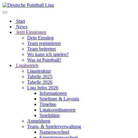
Start
News
Jetzt Einsteigen
Dein Einstieg
Team registrieren
Team beitreten
Wo kann ich spielen?
Was ist Paintball?
Ligabetrieb
Ligastruktur
Tabelle 2025
Tabelle 2026
Liga Infos 2026
Informationen
Spieltage & Layouts
Timeline
Ligakoordinatoren
Spielpläne
Anmeldung
Team- & Spielerverwaltung
Namenwechsel
Eigentümerwechsel