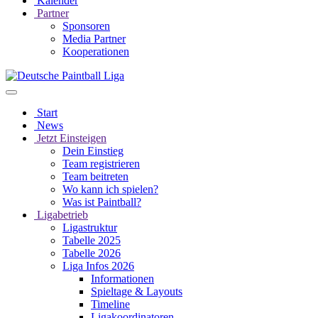
Kalender
Partner
Sponsoren
Media Partner
Kooperationen
Start
News
Jetzt Einsteigen
Dein Einstieg
Team registrieren
Team beitreten
Wo kann ich spielen?
Was ist Paintball?
Ligabetrieb
Ligastruktur
Tabelle 2025
Tabelle 2026
Liga Infos 2026
Informationen
Spieltage & Layouts
Timeline
Ligakoordinatoren