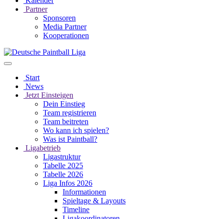
Kalender
Partner
Sponsoren
Media Partner
Kooperationen
Start
News
Jetzt Einsteigen
Dein Einstieg
Team registrieren
Team beitreten
Wo kann ich spielen?
Was ist Paintball?
Ligabetrieb
Ligastruktur
Tabelle 2025
Tabelle 2026
Liga Infos 2026
Informationen
Spieltage & Layouts
Timeline
Ligakoordinatoren