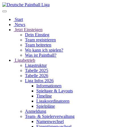
Start
News
Jetzt Einsteigen
Dein Einstieg
Team registrieren
Team beitreten
Wo kann ich spielen?
Was ist Paintball?
Ligabetrieb
Ligastruktur
Tabelle 2025
Tabelle 2026
Liga Infos 2026
Informationen
Spieltage & Layouts
Timeline
Ligakoordinatoren
Spielpläne
Anmeldung
Team- & Spielerverwaltung
Namenwechsel
Eigentümerwechsel