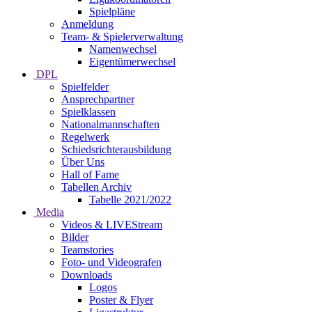
Spielpläne
Anmeldung
Team- & Spielerverwaltung
Namenwechsel
Eigentümerwechsel
DPL
Spielfelder
Ansprechpartner
Spielklassen
Nationalmannschaften
Regelwerk
Schiedsrichterausbildung
Über Uns
Hall of Fame
Tabellen Archiv
Tabelle 2021/2022
Media
Videos & LIVEStream
Bilder
Teamstories
Foto- und Videografen
Downloads
Logos
Poster & Flyer