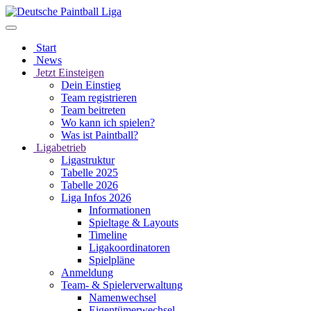
Start
News
Jetzt Einsteigen
Dein Einstieg
Team registrieren
Team beitreten
Wo kann ich spielen?
Was ist Paintball?
Ligabetrieb
Ligastruktur
Tabelle 2025
Tabelle 2026
Liga Infos 2026
Informationen
Spieltage & Layouts
Timeline
Ligakoordinatoren
Spielpläne
Anmeldung
Team- & Spielerverwaltung
Namenwechsel
Eigentümerwechsel