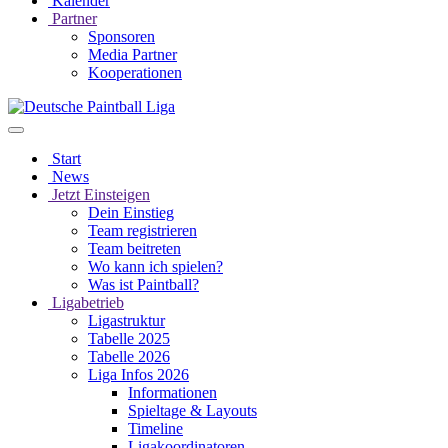
Kalender
Partner
Sponsoren
Media Partner
Kooperationen
Start
News
Jetzt Einsteigen
Dein Einstieg
Team registrieren
Team beitreten
Wo kann ich spielen?
Was ist Paintball?
Ligabetrieb
Ligastruktur
Tabelle 2025
Tabelle 2026
Liga Infos 2026
Informationen
Spieltage & Layouts
Timeline
Ligakoordinatoren