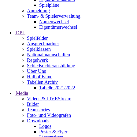
Spielpläne
Anmeldung
Team- & Spielerverwaltung
Namenwechsel
Eigentümerwechsel
DPL
Spielfelder
Ansprechpartner
Spielklassen
Nationalmannschaften
Regelwerk
Schiedsrichterausbildung
Über Uns
Hall of Fame
Tabellen Archiv
Tabelle 2021/2022
Media
Videos & LIVEStream
Bilder
Teamstories
Foto- und Videografen
Downloads
Logos
Poster & Flyer