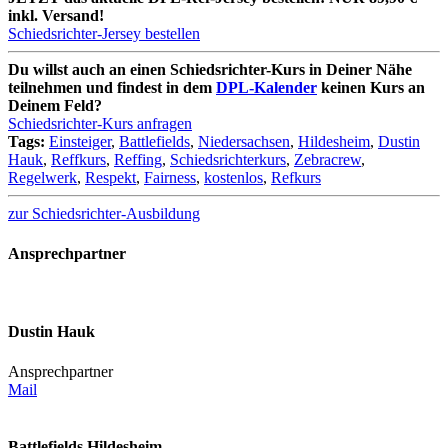
inkl. Versand!
Schiedsrichter-Jersey bestellen
Du willst auch an einen Schiedsrichter-Kurs in Deiner Nähe
teilnehmen und findest in dem
DPL-Kalender
keinen Kurs an
Deinem Feld?
Schiedsrichter-Kurs anfragen
Tags:
Einsteiger
,
Battlefields
,
Niedersachsen
,
Hildesheim
,
Dustin
Hauk
,
Reffkurs
,
Reffing
,
Schiedsrichterkurs
,
Zebracrew
,
Regelwerk
,
Respekt
,
Fairness
,
kostenlos
,
Refkurs
zur Schiedsrichter-Ausbildung
Ansprechpartner
Dustin Hauk
Ansprechpartner
Mail
Battlefields Hildesheim