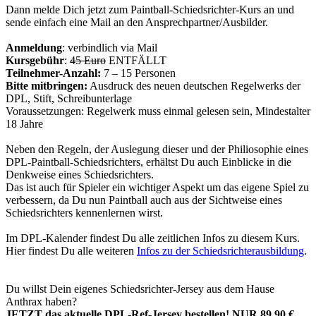
Dann melde Dich jetzt zum Paintball-Schiedsrichter-Kurs an und
sende einfach eine Mail an den Ansprechpartner/Ausbilder.
Anmeldung
: verbindlich via Mail
Kursgebühr
:
45 Euro
ENTFÄLLT
Teilnehmer-Anzahl:
7 – 15 Personen
Bitte mitbringen:
Ausdruck des neuen deutschen Regelwerks der
DPL, Stift, Schreibunterlage
Voraussetzungen: Regelwerk muss einmal gelesen sein, Mindestalter
18 Jahre
Neben den Regeln, der Auslegung dieser und der Philiosophie eines
DPL-Paintball-Schiedsrichters, erhältst Du auch Einblicke in die
Denkweise eines Schiedsrichters.
Das ist auch für Spieler ein wichtiger Aspekt um das eigene Spiel zu
verbessern, da Du nun Paintball auch aus der Sichtweise eines
Schiedsrichters kennenlernen wirst.
Im DPL-Kalender findest Du alle zeitlichen Infos zu diesem Kurs.
Hier findest Du alle weiteren
Infos zu der Schiedsrichterausbildung
.
Du willst Dein eigenes Schiedsrichter-Jersey aus dem Hause
Anthrax haben?
JETZT das aktuelle DPL-Ref-Jersey bestellen! NUR 89,90 €