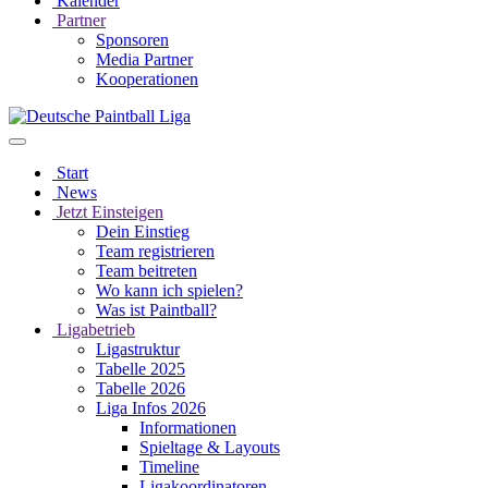
Kalender
Partner
Sponsoren
Media Partner
Kooperationen
Start
News
Jetzt Einsteigen
Dein Einstieg
Team registrieren
Team beitreten
Wo kann ich spielen?
Was ist Paintball?
Ligabetrieb
Ligastruktur
Tabelle 2025
Tabelle 2026
Liga Infos 2026
Informationen
Spieltage & Layouts
Timeline
Ligakoordinatoren