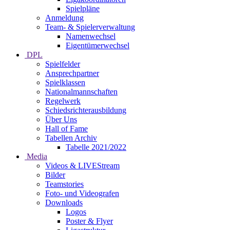
Spielpläne
Anmeldung
Team- & Spielerverwaltung
Namenwechsel
Eigentümerwechsel
DPL
Spielfelder
Ansprechpartner
Spielklassen
Nationalmannschaften
Regelwerk
Schiedsrichterausbildung
Über Uns
Hall of Fame
Tabellen Archiv
Tabelle 2021/2022
Media
Videos & LIVEStream
Bilder
Teamstories
Foto- und Videografen
Downloads
Logos
Poster & Flyer