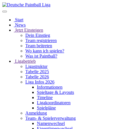
Start
News
Jetzt Einsteigen
Dein Einstieg
Team registrieren
Team beitreten
Wo kann ich spielen?
Was ist Paintball?
Ligabetrieb
Ligastruktur
Tabelle 2025
Tabelle 2026
Liga Infos 2026
Informationen
Spieltage & Layouts
Timeline
Ligakoordinatoren
Spielpläne
Anmeldung
Team- & Spielerverwaltung
Namenwechsel
Eigentümerwechsel