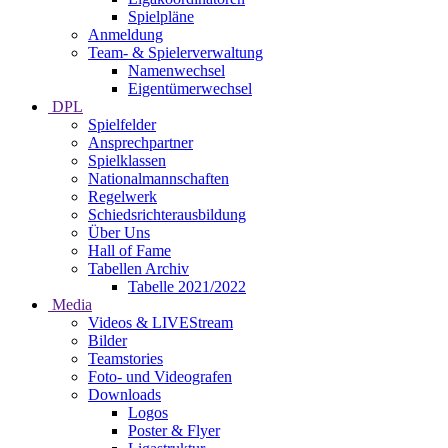
Spielpläne
Anmeldung
Team- & Spielerverwaltung
Namenwechsel
Eigentümerwechsel
DPL
Spielfelder
Ansprechpartner
Spielklassen
Nationalmannschaften
Regelwerk
Schiedsrichterausbildung
Über Uns
Hall of Fame
Tabellen Archiv
Tabelle 2021/2022
Media
Videos & LIVEStream
Bilder
Teamstories
Foto- und Videografen
Downloads
Logos
Poster & Flyer