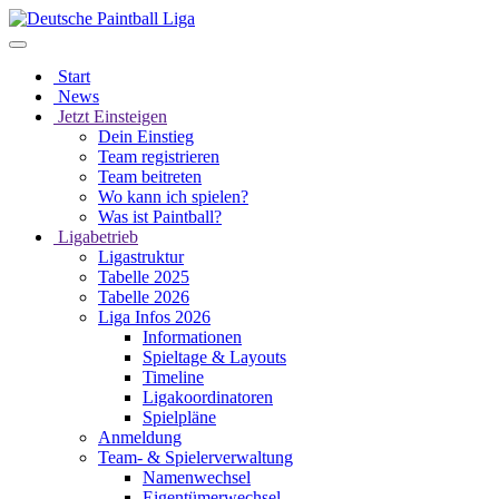
Start
News
Jetzt Einsteigen
Dein Einstieg
Team registrieren
Team beitreten
Wo kann ich spielen?
Was ist Paintball?
Ligabetrieb
Ligastruktur
Tabelle 2025
Tabelle 2026
Liga Infos 2026
Informationen
Spieltage & Layouts
Timeline
Ligakoordinatoren
Spielpläne
Anmeldung
Team- & Spielerverwaltung
Namenwechsel
Eigentümerwechsel