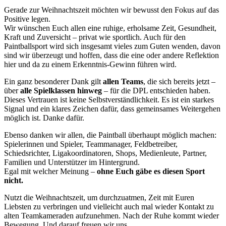
Gerade zur Weihnachtszeit möchten wir bewusst den Fokus auf das
Positive legen.
Wir wünschen Euch allen eine ruhige, erholsame Zeit, Gesundheit,
Kraft und Zuversicht – privat wie sportlich. Auch für den
Paintballsport wird sich insgesamt vieles zum Guten wenden, davon
sind wir überzeugt und hoffen, dass die eine oder andere Reflektion
hier und da zu einem Erkenntnis-Gewinn führen wird.
Ein ganz besonderer Dank gilt
allen Teams
, die sich bereits jetzt –
über
alle Spielklassen hinweg
– für die DPL entschieden haben.
Dieses Vertrauen ist keine Selbstverständlichkeit. Es ist ein starkes
Signal und ein klares Zeichen dafür, dass gemeinsames Weitergehen
möglich ist. Danke dafür.
Ebenso danken wir allen, die Paintball überhaupt möglich machen:
Spielerinnen und Spieler, Teammanager, Feldbetreiber,
Schiedsrichter, Ligakoordinatoren, Shops, Medienleute, Partner,
Familien und Unterstützer im Hintergrund.
Egal mit welcher Meinung –
ohne Euch gäbe es diesen Sport
nicht.
Nutzt die Weihnachtszeit, um durchzuatmen, Zeit mit Euren
Liebsten zu verbringen und vielleicht auch mal wieder Kontakt zu
alten Teamkameraden aufzunehmen. Nach der Ruhe kommt wieder
Bewegung. Und darauf freuen wir uns.