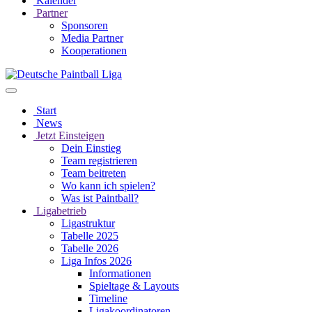
Kalender
Partner
Sponsoren
Media Partner
Kooperationen
Start
News
Jetzt Einsteigen
Dein Einstieg
Team registrieren
Team beitreten
Wo kann ich spielen?
Was ist Paintball?
Ligabetrieb
Ligastruktur
Tabelle 2025
Tabelle 2026
Liga Infos 2026
Informationen
Spieltage & Layouts
Timeline
Ligakoordinatoren