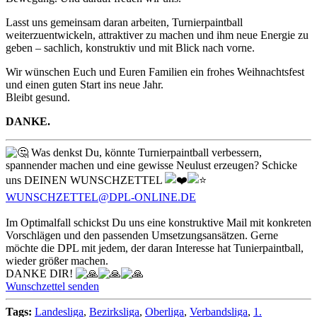
Lasst uns gemeinsam daran arbeiten, Turnierpaintball
weiterzuentwickeln, attraktiver zu machen und ihm neue Energie zu
geben – sachlich, konstruktiv und mit Blick nach vorne.
Wir wünschen Euch und Euren Familien ein frohes Weihnachtsfest
und einen guten Start ins neue Jahr.
Bleibt gesund.
DANKE.
Was denkst Du, könnte Turnierpaintball verbessern,
spannender machen und eine gewisse Neulust erzeugen? Schicke
uns DEINEN WUNSCHZETTEL
WUNSCHZETTEL@DPL-ONLINE.DE
Im Optimalfall schickst Du uns eine konstruktive Mail mit konkreten
Vorschlägen und den passenden Umsetzungsansätzen. Gerne
möchte die DPL mit jedem, der daran Interesse hat Tunierpaintball,
wieder größer machen.
DANKE DIR!
Wunschzettel senden
Tags:
Landesliga
,
Bezirksliga
,
Oberliga
,
Verbandsliga
,
1.