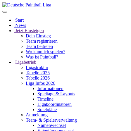
Start
News
Jetzt Einsteigen
Dein Einstieg
Team registrieren
Team beitreten
Wo kann ich spielen?
Was ist Paintball?
Ligabetrieb
Ligastruktur
Tabelle 2025
Tabelle 2026
Liga Infos 2026
Informationen
Spieltage & Layouts
Timeline
Ligakoordinatoren
Spielpläne
Anmeldung
Team- & Spielerverwaltung
Namenwechsel
Eigentümerwechsel