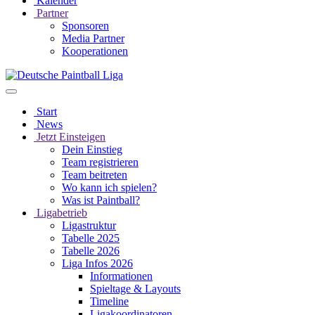
Kalender
Partner
Sponsoren
Media Partner
Kooperationen
Start
News
Jetzt Einsteigen
Dein Einstieg
Team registrieren
Team beitreten
Wo kann ich spielen?
Was ist Paintball?
Ligabetrieb
Ligastruktur
Tabelle 2025
Tabelle 2026
Liga Infos 2026
Informationen
Spieltage & Layouts
Timeline
Ligakoordinatoren