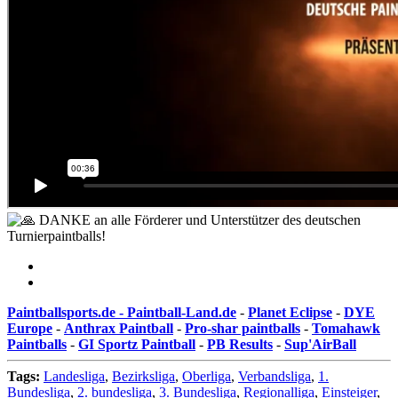
DANKE an alle Förderer und Unterstützer des deutschen
Turnierpaintballs!
Paintballsports.de -
Paintball-Land.de
-
Planet Eclipse
-
DYE
Europe
-
Anthrax Paintball
-
Pro-shar paintballs
-
Tomahawk
Paintballs
-
GI Sportz Paintball
-
PB Results
-
Sup'AirBall
Tags:
Landesliga
,
Bezirksliga
,
Oberliga
,
Verbandsliga
,
1.
Bundesliga
,
2. bundesliga
,
3. Bundesliga
,
Regionalliga
,
Einsteiger
,