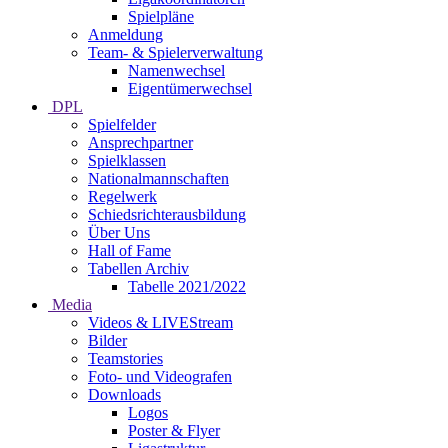
Spielpläne
Anmeldung
Team- & Spielerverwaltung
Namenwechsel
Eigentümerwechsel
DPL
Spielfelder
Ansprechpartner
Spielklassen
Nationalmannschaften
Regelwerk
Schiedsrichterausbildung
Über Uns
Hall of Fame
Tabellen Archiv
Tabelle 2021/2022
Media
Videos & LIVEStream
Bilder
Teamstories
Foto- und Videografen
Downloads
Logos
Poster & Flyer