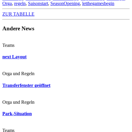
Orga
,
regeln
,
Saisonstart
,
SeasonOpening
,
letthegamesbegin
ZUR TABELLE
Andere News
Teams
next Layout
Orga und Regeln
Transferfenster geöffnet
Orga und Regeln
Park-Situation
Teams