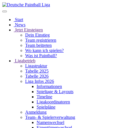
Start
News
Jetzt Einsteigen
Dein Einstieg
Team registrieren
Team beitreten
Wo kann ich spielen?
Was ist Paintball?
Ligabetrieb
Ligastruktur
Tabelle 2025
Tabelle 2026
Liga Infos 2026
Informationen
Spieltage & Layouts
Timeline
Ligakoordinatoren
Spielpläne
Anmeldung
Team- & Spielerverwaltung
Namenwechsel
Eigentümerwechsel