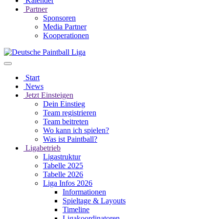
Kalender
Partner
Sponsoren
Media Partner
Kooperationen
Start
News
Jetzt Einsteigen
Dein Einstieg
Team registrieren
Team beitreten
Wo kann ich spielen?
Was ist Paintball?
Ligabetrieb
Ligastruktur
Tabelle 2025
Tabelle 2026
Liga Infos 2026
Informationen
Spieltage & Layouts
Timeline
Ligakoordinatoren