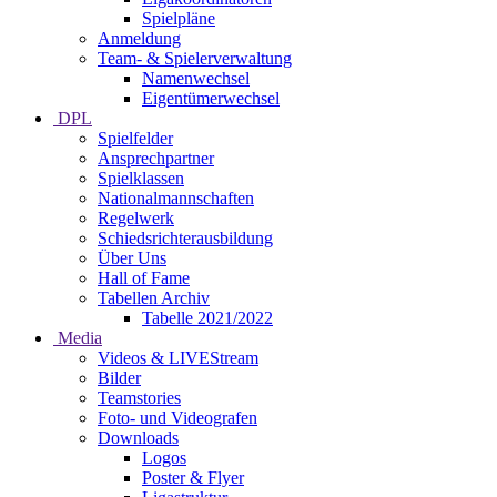
Spielpläne
Anmeldung
Team- & Spielerverwaltung
Namenwechsel
Eigentümerwechsel
DPL
Spielfelder
Ansprechpartner
Spielklassen
Nationalmannschaften
Regelwerk
Schiedsrichterausbildung
Über Uns
Hall of Fame
Tabellen Archiv
Tabelle 2021/2022
Media
Videos & LIVEStream
Bilder
Teamstories
Foto- und Videografen
Downloads
Logos
Poster & Flyer